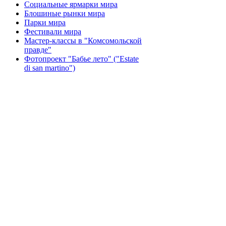
Социальные ярмарки мира
Блошиные рынки мира
Парки мира
Фестивали мира
Мастер-классы в "Комсомольской
правде"
Фотопроект "Бабье лето" ("Еstate
di san martino")