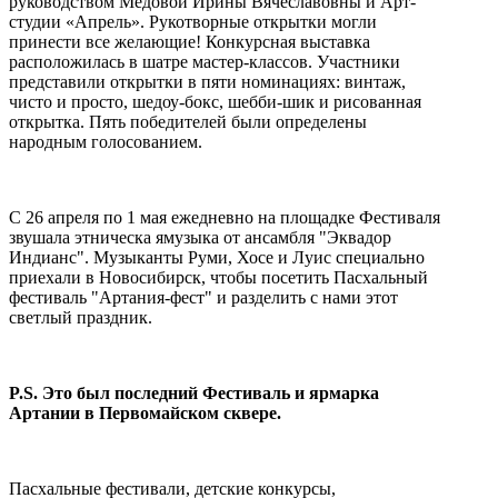
руководством Мёдовой Ирины Вячеславовны и Арт-
студии «Апрель». Рукотворные открытки могли
принести все желающие! Конкурсная выставка
расположилась в шатре мастер-классов. Участники
представили открытки в пяти номинациях: винтаж,
чисто и просто, шедоу-бокс, шебби-шик и рисованная
открытка. Пять победителей были определены
народным голосованием.
С 26 апреля по 1 мая ежедневно на площадке Фестиваля
звушала этническа ямузыка от ансамбля "Эквадор
Индианс". Музыканты Руми, Хосе и Луис специально
приехали в Новосибирск, чтобы посетить Пасхальный
фестиваль "Артания-фест" и разделить с нами этот
светлый праздник.
P.S. Это был последний Фестиваль и ярмарка
Артании в Первомайском сквере.
Пасхальные фестивали, детские конкурсы,