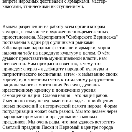
запрета народных фестивалей с ярмарками, мастер-
классами, этническими выступлениями.
Выдача разрешений на работу всем организаторам
ярмарок, в том числе и художественно-ремесленных,
приостановлена. Мероприятия "Сибирского Вернисажа"
поставлены в один ряд с уличными рынками
Заблокировав народные фестивали и ярмарки, мэрия
наложила табу на народную культуру в целом. О чём
думают представитель муниципальной власти, нам
неизвестно. Нам прекрасно известно, к чему это
приведет: сперва - к дефициту народной культуры и
патриотического воспитания, затем - к забыванию своих
корней, и, в конечном счете, к тотальному разрушению
национального самосознания Россиян, духовно-
нравственному кризису и понижению уровня
самооценки нации. Слабая нация – это нация рабов.
Именно поэтому перед нами стоит задача приобщения
новых поколений к исторической памяти народа. Форма
популяризации может быть разной. Мы это делаем через
народные промыслы и празднование знаковых
праздников. Мы очень рады, что нам удалось встретить
Светлый праздник Пасхи и Первомай в центре города