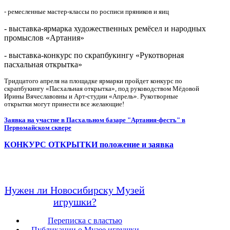
- ремесленные мастер-классы по росписи пряников и яиц
- выставка-ярмарка художественных ремёсел и народных
промыслов «Артания»
- выставка-конкурс по скрапбукингу «Рукотворная
пасхальная открытка»
Тридцатого апреля на площадке ярмарки пройдет конкурс по
скрапбукингу «Пасхальная открытка», под руководством Мёдовой
Ирины Вячеславовны и Арт-студии «Апрель». Рукотворные
открытки могут принести все желающие!
Заявка на участие в Пасхальном базаре "Артания-фестъ" в
Первомайском сквере
КОНКУРС ОТКРЫТКИ положение и заявка
Нужен ли Новосибирску Музей
игрушки?
Переписка с властью
Публикации о Музее игрушки