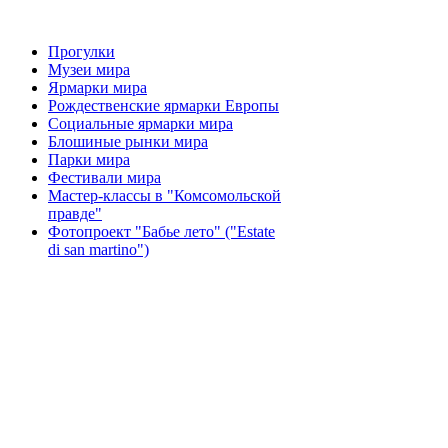
Прогулки
Музеи мира
Ярмарки мира
Рождественские ярмарки Европы
Социальные ярмарки мира
Блошиные рынки мира
Парки мира
Фестивали мира
Мастер-классы в "Комсомольской
правде"
Фотопроект "Бабье лето" ("Еstate
di san martino")