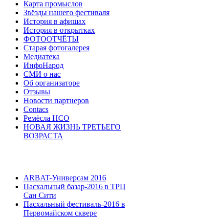
Карта промыслов
Звёзды нашего фестиваля
История в афишах
История в открытках
ФОТООТЧЁТЫ
Старая фотогалерея
Медиатека
ИнфоНарод
СМИ о нас
Об организаторе
Отзывы
Новости партнеров
Contacs
Ремёсла НСО
НОВАЯ ЖИЗНЬ ТРЕТЬЕГО
ВОЗРАСТА
ARBAT-Универсам 2016
Пасхальный базар-2016 в ТРЦ
Сан Сити
Пасхальный фестиваль-2016 в
Первомайском сквере