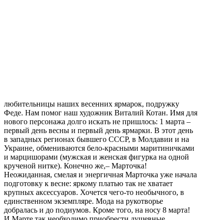
любительницы наших весенних ярмарок, подружку
Феде. Нам помог наш художник Виталий Котан. Имя для
нового персонажа долго искать не пришлось: 1 марта –
первый день весны и первый день ярмарки. В этот день
в западных регионах бывшего СССР, в Молдавии и на
Украине, обмениваются бело-красными маритиничками
и марцишорами (мужская и женская фигурка на одной
крученой нитке). Конечно же,– Марточка!
Неожиданная, смелая и энергичная Марточка уже начала
подготовку к весне: яркому платью так не хватает
крупных аксессуаров. Хочется чего-то необычного, в
единственном экземпляре. Мода на рукотворье
добралась и до подиумов. Кроме того, на носу 8 марта!
И Марте так необходимо приобрести душевные