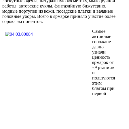
лоскутные одеяла, натуральную косметику, мыло ручной
работы, авторские куклы, фантазийную бижутерию,
модные портупеи из кожи, посадские платки и валяные
головные уборы. Всего в ярмарке приняло участие более
сорока экспонентов.
Самые
активные
горожане
давно
узнали
ценность
ярмарок от
«Артании»
и
пользуются
этим
благом при
первой