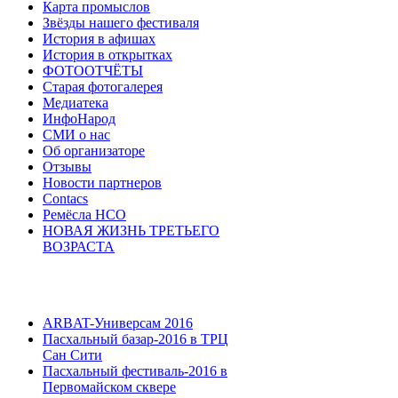
Карта промыслов
Звёзды нашего фестиваля
История в афишах
История в открытках
ФОТООТЧЁТЫ
Старая фотогалерея
Медиатека
ИнфоНарод
СМИ о нас
Об организаторе
Отзывы
Новости партнеров
Contacs
Ремёсла НСО
НОВАЯ ЖИЗНЬ ТРЕТЬЕГО
ВОЗРАСТА
ARBAT-Универсам 2016
Пасхальный базар-2016 в ТРЦ
Сан Сити
Пасхальный фестиваль-2016 в
Первомайском сквере