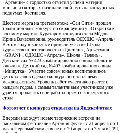
«Артании» с гордостью отметил успехи материц,
многие из которых начинали свой путь на конкурсных
подиумах Фестиваля.
Шестого марта на третьем этаже «Сан Сити» прошел
традиционный конкурс по скрапбукингу «Открытка к
восьмому марта». Куратором конкурса стала Мёдова
Ирина Вячеславовна, руководитель ОДХШС «Апрель».
В этом году в конкурсе приняли участие Школа
художественного творчества «Цветень», Арт-студия
«GRANI», ОДХШС «Апрель», Школа «Таланъ»,
Детский сад № 423 комбинированного вида «Золотой
ключик», Детский сад №497 комбинированного вида
«Мишутка». Участие совсем юных воспитанников
детских садов сделало конкурс по-настоящему
межвозрастным. Уровень работ участников растет с
каждым годом, а самым талантливым участником уже
удается продавать свои работы прямо с конкурсного
стола.
Фотоотчет с конкурса открытки на ЯндексФотках
Впереди нас ждут новые творческие встречи на
пасхальном фестивале «Артания-фестъ» с 21 апреля по 1
мая в Первомайском сквере и с 29 апреля по 3 мая в ТРЦ