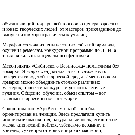
объединяющий под крышей торгового центра взрослых
и юных творческих людей, от мастеров-прикладников до
выпускников хореографических училищ.
Марафон состоял из пяти весенних событий: ярмарки,
обучения ремёслам, конкурсной программы по ДПИ, а
также вокально-танцевального фестиваля.
Мероприятия «Сибирского Вернисажа» немыслимы без
ярмарки. Ярмарка хэнд-мэйда– это то самое место
рождения городской творческой среды. Именно вокруг
ярмарки можно объединить столько различных
мастеров, провести конкурсы и устроить веселые
гуляния. Общение, обучение, обмен опытом – вот
главный творческий посыл ярмарки.
Салон подарков «АртВесна» как обычно был
ориентирован на женщин. Здесь предлагали купить
индийские благовония, натуральный шелк, египетские
масла, киргизский войлок, узбекскую керамику и
конечно, сувениры от новосибирских мастериц,