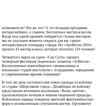
возможности! Что же это? А это большая программа
интереснейших, а главное, бесплатных мастер-классов.
Когда под одной крышей собирается столько мастеров,
мы не упускаем момента открыть для вас самую
интерактивную площадку города. На «АртВесне-2016»
прошло 43 мастер-класса, которые посетило 210 человек!
Четвертого марта на сцене «Сан Сити» прошел
четвертый фестиваль творческих талантов «АтВесна».
Воспитанники новосибирских танцевальных и
вокальных студий выступили с эстрадными, народными
и современными яркими номерами!
В этот же день состоялся шоу-показ одежды из войлока
от студии «Шерстяной город». Дизайнеры по войлоку
представили весеннюю коллекцию «Вальс цветов»,
вдохновленную вечным и живым творением природы.
Войлочные наряды покорили зрителей фантазийностью
форм и великолепным сочетанием цветов. Оргкомитет