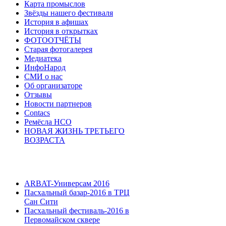
Карта промыслов
Звёзды нашего фестиваля
История в афишах
История в открытках
ФОТООТЧЁТЫ
Старая фотогалерея
Медиатека
ИнфоНарод
СМИ о нас
Об организаторе
Отзывы
Новости партнеров
Contacs
Ремёсла НСО
НОВАЯ ЖИЗНЬ ТРЕТЬЕГО
ВОЗРАСТА
ARBAT-Универсам 2016
Пасхальный базар-2016 в ТРЦ
Сан Сити
Пасхальный фестиваль-2016 в
Первомайском сквере