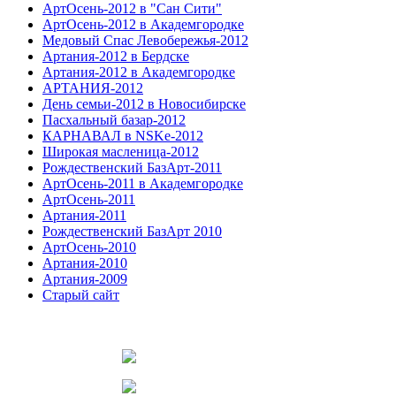
АртОсень-2012 в "Сан Сити"
АртОсень-2012 в Академгородке
Медовый Спас Левобережья-2012
Артания-2012 в Бердске
Артания-2012 в Академгородке
АРТАНИЯ-2012
День семьи-2012 в Новосибирске
Пасхальный базар-2012
КАРНАВАЛ в NSKe-2012
Широкая масленица-2012
Рождественский БазАрт-2011
АртОсень-2011 в Академгородке
АртОсень-2011
Артания-2011
Рождественский БазАрт 2010
АртОсень-2010
Артания-2010
Артания-2009
Старый сайт