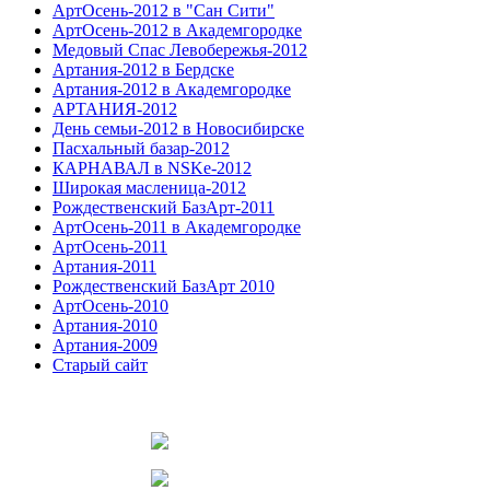
АртОсень-2012 в "Сан Сити"
АртОсень-2012 в Академгородке
Медовый Спас Левобережья-2012
Артания-2012 в Бердске
Артания-2012 в Академгородке
АРТАНИЯ-2012
День семьи-2012 в Новосибирске
Пасхальный базар-2012
КАРНАВАЛ в NSKe-2012
Широкая масленица-2012
Рождественский БазАрт-2011
АртОсень-2011 в Академгородке
АртОсень-2011
Артания-2011
Рождественский БазАрт 2010
АртОсень-2010
Артания-2010
Артания-2009
Старый сайт