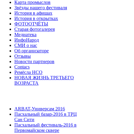
Карта промыслов
Звёзды нашего фестиваля
История в афишах
История в открытках
ФОТООТЧЁТЫ
Старая фотогалерея
Медиатека
ИнфоНарод
СМИ о нас
Об организаторе
Отзывы
Новости партнеров
Contacs
Ремёсла НСО
НОВАЯ ЖИЗНЬ ТРЕТЬЕГО
ВОЗРАСТА
ARBAT-Универсам 2016
Пасхальный базар-2016 в ТРЦ
Сан Сити
Пасхальный фестиваль-2016 в
Первомайском сквере