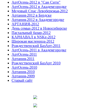
АртОсень-2012 в "Сан Сити"
АртОсень-2012 в Академгородке
Медовый Спас Левобережья-2012
Артания-2012 в Бердске
Артания-2012 в Академгородке
АРТАНИЯ-2012
День семьи-2012 в Новосибирске
Пасхальный базар-2012
КАРНАВАЛ в NSKe-2012
Широкая масленица-2012
Рождественский БазАрт-2011
АртОсень-2011 в Академгородке
АртОсень-2011
Артания-2011
Рождественский БазАрт 2010
АртОсень-2010
Артания-2010
Артания-2009
Старый сайт