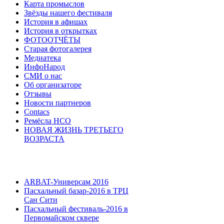
Карта промыслов
Звёзды нашего фестиваля
История в афишах
История в открытках
ФОТООТЧЁТЫ
Старая фотогалерея
Медиатека
ИнфоНарод
СМИ о нас
Об организаторе
Отзывы
Новости партнеров
Contacs
Ремёсла НСО
НОВАЯ ЖИЗНЬ ТРЕТЬЕГО
ВОЗРАСТА
ARBAT-Универсам 2016
Пасхальный базар-2016 в ТРЦ
Сан Сити
Пасхальный фестиваль-2016 в
Первомайском сквере