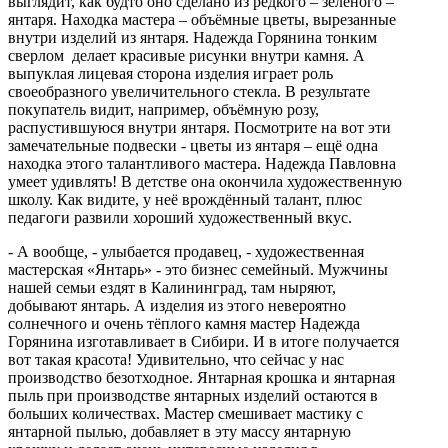
выглядит, как будто оно сделано из редкого – зелёного –
янтаря. Находка мастера – объёмные цветы, вырезанные
внутри изделий из янтаря. Надежда Горянина тонким
сверлом делает красивые рисунки внутри камня. А
выпуклая лицевая сторона изделия играет роль
своеобразного увеличительного стекла. В результате
покупатель видит, например, объёмную розу,
распустившуюся внутри янтаря. Посмотрите на вот эти
замечательные подвески - цветы из янтаря – ещё одна
находка этого талантливого мастера. Надежда Павловна
умеет удивлять! В детстве она окончила художественную
школу. Как видите, у неё врождённый талант, плюс
педагоги развили хороший художественный вкус.
- А вообще, - улыбается продавец, - художественная
мастерская «Янтарь» - это бизнес семейный. Мужчины
нашей семьи ездят в Калининград, там ныряют,
добывают янтарь. А изделия из этого невероятно
солнечного и очень тёплого камня мастер Надежда
Горянина изготавливает в Сибири. И в итоге получается
вот такая красота! Удивительно, что сейчас у нас
производство безотходное. Янтарная крошка и янтарная
пыль при производстве янтарных изделий остаются в
больших количествах. Мастер смешивает мастику с
янтарной пылью, добавляет в эту массу янтарную