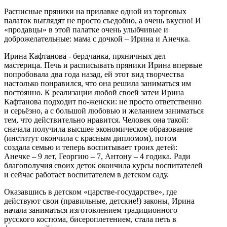
Расписные пряники на прилавке одной из торговых
палаток выглядят не просто съедобно, а очень вкусно! И
«продавцы» в этой палатке очень улыбчивые и
доброжелательные: мама с дочкой – Ирина и Анечка.
Ирина Кафтанова - бердчанка, пряничных дел
мастерица. Печь и расписывать пряники Ирина впервые
попробовала два года назад, ей этот вид творчества
настолько понравился, что она решила заниматься им
постоянно. К реализации любой своей затеи Ирина
Кафтанова подходит по-женски: не просто ответственно
и серьёзно, а с большой любовью и желанием заниматься
тем, что действительно нравится. Человек она такой:
сначала получила высшее экономическое образование
(институт окончила с красным дипломом), потом
создала семью и теперь воспитывает троих детей:
Анечке – 9 лет, Георгию – 7, Антону – 4 годика. Ради
благополучия своих деток окончила курсы воспитателей
и сейчас работает воспитателем в детском саду.
Оказавшись в детском «царстве-государстве», где
действуют свои (правильные, детские!) законы, Ирина
начала заниматься изготовлением традиционного
русского костюма, бисероплетением, стала петь в