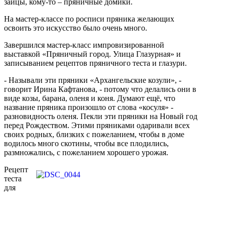
зайцы, кому-то – пряничные домики.
На мастер-классе по росписи пряника желающих
освоить это искусство было очень много.
Завершился мастер-класс импровизированной
выставкой «Пряничный город. Улица Глазурная» и
записыванием рецептов пряничного теста и глазури.
- Называли эти пряники «Архангельские козули», -
говорит Ирина Кафтанова, - потому что делались они в
виде козы, барана, оленя и коня. Думают ещё, что
название пряника произошло от слова «косуля» -
разновидность оленя. Пекли эти пряники на Новый год
перед Рождеством. Этими пряниками одаривали всех
своих родных, близких с пожеланием, чтобы в доме
водилось много скотины, чтобы все плодились,
размножались, с пожеланием хорошего урожая.
Рецепт
теста
для