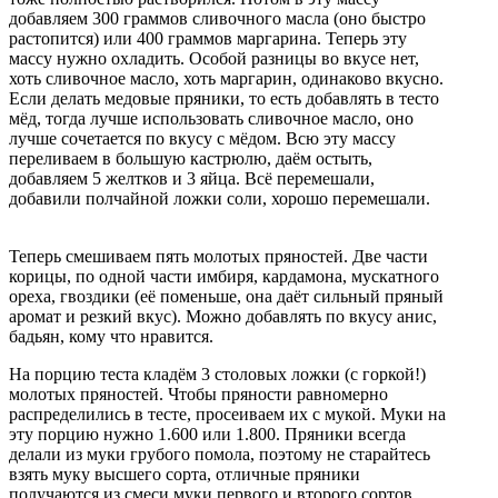
добавляем 300 граммов сливочного масла (оно быстро
растопится) или 400 граммов маргарина. Теперь эту
массу нужно охладить. Особой разницы во вкусе нет,
хоть сливочное масло, хоть маргарин, одинаково вкусно.
Если делать медовые пряники, то есть добавлять в тесто
мёд, тогда лучше использовать сливочное масло, оно
лучше сочетается по вкусу с мёдом. Всю эту массу
переливаем в большую кастрюлю, даём остыть,
добавляем 5 желтков и 3 яйца. Всё перемешали,
добавили полчайной ложки соли, хорошо перемешали.
Теперь смешиваем пять молотых пряностей. Две части
корицы, по одной части имбиря, кардамона, мускатного
ореха, гвоздики (её поменьше, она даёт сильный пряный
аромат и резкий вкус). Можно добавлять по вкусу анис,
бадьян, кому что нравится.
На порцию теста кладём 3 столовых ложки (с горкой!)
молотых пряностей. Чтобы пряности равномерно
распределились в тесте, просеиваем их с мукой. Муки на
эту порцию нужно 1.600 или 1.800. Пряники всегда
делали из муки грубого помола, поэтому не старайтесь
взять муку высшего сорта, отличные пряники
получаются из смеси муки первого и второго сортов.