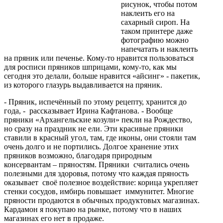
рисунок, чтобы потом
наклеить его на
сахарный сироп. На
таком принтере даже
фотографию можно
напечатать и наклеить
на пряник или печенье. Кому-то нравится пользоваться
для росписи пряников шприцами, кому-то, как мы
сегодня это делали, больше нравится «айсинг» - пакетик,
из которого глазурь выдавливается на пряник.
- Пряник, испечённый по этому рецепту, хранится до
года, - рассказывает Ирина Кафтанова. - Вообще
пряники «Архангельские козули» пекли на Рождество,
но сразу на праздник не ели. Эти красивые пряники
ставили в красный угол, там, где иконы, они стояли там
очень долго и не портились. Долгое хранение этих
пряников возможно, благодаря природным
консервантам – пряностям. Пряники считались очень
полезными для здоровья, потому что каждая пряность
оказывает своё полезное воздействие: корица укрепляет
стенки сосудов, имбирь повышает иммунитет. Многие
пряности продаются в обычных продуктовых магазинах.
Кардамон я покупаю на рынке, потому что в наших
магазинах его нет в продаже.