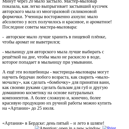
Минут через 20 мыло застыло. Мастер-мыловар
показала, как легко выпрыгивает застывший кусочек
авторского мыла из многоразовой силиконовой
формочки. Ученицы восторженно ахнули: мыло
абсолютно у всех получилось и красивое, и ароматное!
Последние советы мастера-мыловара:
- авторское мыло лучше хранить в пищевой плёнке,
чтобы аромат не выветрился;
- мыльницу для авторского мыла лучше выбирать с
решёткой на дне, чтобы мыло не раскисло в воде,
которое попадает в мыльницу при умывании.
А ещё эти волшебницы - мастерицы-мыловары могут
научить бердчан любого возраста, как сварить «мыло-
мочалку», как сделать «бомбочку» для принятия ванн,
как своими руками сделать бальзам для губ и другую
домашнюю косметику на основе натуральных
компонентов. А более сложную и, конечно, более
красивую продукцию их ручной работы можно купить
на «Артании» до 25 июля.
«Артания» в Бердске: день пятый – и лето в шляпе!