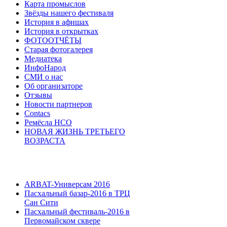
Карта промыслов
Звёзды нашего фестиваля
История в афишах
История в открытках
ФОТООТЧЁТЫ
Старая фотогалерея
Медиатека
ИнфоНарод
СМИ о нас
Об организаторе
Отзывы
Новости партнеров
Contacs
Ремёсла НСО
НОВАЯ ЖИЗНЬ ТРЕТЬЕГО
ВОЗРАСТА
ARBAT-Универсам 2016
Пасхальный базар-2016 в ТРЦ
Сан Сити
Пасхальный фестиваль-2016 в
Первомайском сквере