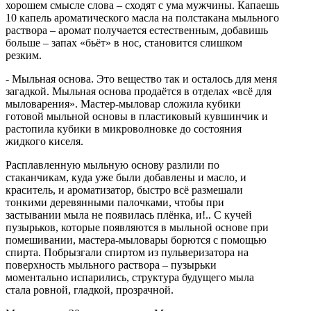
хорошем смысле слова – сходят с ума мужчины. Капаешь
10 капель ароматического масла на полстакана мыльного
раствора – аромат получается естественным, добавишь
больше – запах «бьёт» в нос, становится слишком
резким.
- Мыльная основа. Это вещество так и осталось для меня
загадкой. Мыльная основа продаётся в отделах «всё для
мыловарения». Мастер-мыловар сложила кубики
готовой мыльной основы в пластиковый кувшинчик и
растопила кубики в микроволновке до состояния
жидкого киселя.
Расплавленную мыльную основу разлили по
стаканчикам, куда уже были добавлены и масло, и
краситель, и ароматизатор, быстро всё размешали
тонкими деревянными палочками, чтобы при
застывании мыла не появилась плёнка, и!.. С кучей
пузырьков, которые появляются в мыльной основе при
помешивании, мастера-мыловары борются с помощью
спирта. Побрызгали спиртом из пульверизатора на
поверхность мыльного раствора – пузырьки
моментально испарились, структура будущего мыла
стала ровной, гладкой, прозрачной.