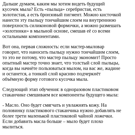
Дальше думаем, каким мы хотим видеть будущий
кусочек мыла? Есть «пыльца» серебристая, есть
золотистая, а есть бронзовый пигмент. Можно кисточкой
нанести эту пыльцу тончайшим слоем на внутреннюю
поверхность силиконовой формочки, а можно размешать
«золотинки» в мыльной основе, смешав её со всеми
остальными компонентами.
Вот она, первая сложность: если мастер-мыловар
говорит, что наносить пыльцу нужно тончайшим слоем,
то это не потому, что мастер пыльцу экономит! Просто
опытный мастер точно знает, что толстый слой пыльцы,
когда вы начнёте пользоваться мылом, на вас же, жадине
и останется, а тонкий слой красиво подчеркнёт
объёмную форму готового кусочка мыла.
Следующий этап обучения: в одноразовом пластиковом
стаканчике смешиваем все компоненты будущего мыла:
- Масло. Оно будет смягчать и увлажнять кожу. На
половинку пластикового стаканчика нужно добавлять не
более трети маленькой пластиковой чайной ложечки.
Если добавить масла больше – мыло будет плохо
мылиться.