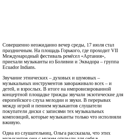
Совершенно неожиданно вечер среды, 17 июля стал
праздничным. На площадь Горького, где проходит VII
Международный фестиваль ремёсел «Артания»,
приехали музыканты из Боливии и Эквадора – группа
Ecuador Indians.
Звучание этнических – духовых и шумовых –
музыкальных инструментов завораживало всех – и
детей, и взрослых. В итоге на импровизированной
концертной площадке трижды звучали экзотические для
европейского слуха мелодии и звуки. В перерывах
между игрой и пением музыкантов слушатели
покупатели диски с записями тех музыкальных
композиций, которые музыканты только что исполняли
вживую.
Одна из слушательниц, Ольга рассказала, что этих
музыкантов они с мужем открыли для себя в