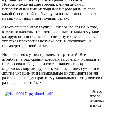
Новосибирске на Дне города, купили диски с
исполняемыми ими мелодиями и проверили на себе:
какой бы сильной ни была усталость, включаешь эту
музыку и… наступает полный релакс!
Кто-то слышал игру группы Ecuador Indians на Алтае,
кто-то только слышал восторженные отзывы о музыке,
которую они исполняют, но ни разу их не слышали, а
тут такая прекрасная возможность и послушать, и
посмотреть, и пообщаться.
Но не только музыка привлекала зрителей. Все
атрибуты, в окружении которых выступали музыканты,
интересовали бердчан и гостей нашего города:
маракасы, свирели, дудочки, «ловцы снов», сумочки и
другие украшения и музыкальные инструменты были
разложены на футлярах от музыкальных инструментов и
развешаны на стойках.
- А это
что за
дудочка
в виде