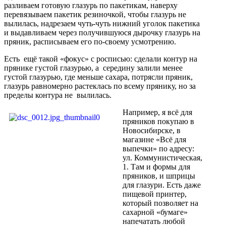
разливаем готовую глазурь по пакетикам, наверху
перевязываем пакетик резиночкой, чтобы глазурь не
вылилась, надрезаем чуть-чуть нижний уголок пакетика
и выдавливаем через получившуюся дырочку глазурь на
пряник, расписываем его по-своему усмотрению.
Есть ещё такой «фокус» с росписью: сделали контур на
прянике густой глазурью, а середину залили менее
густой глазурью, где меньше сахара, потрясли пряник,
глазурь равномерно растеклась по всему прянику, но за
пределы контура не вылилась.
Например, я всё для
пряников покупаю в
Новосибирске, в
магазине «Всё для
выпечки» по адресу:
ул. Коммунистическая,
1. Там и формы для
пряников, и шприцы
для глазури. Есть даже
пищевой принтер,
который позволяет на
сахарной «бумаге»
напечатать любой