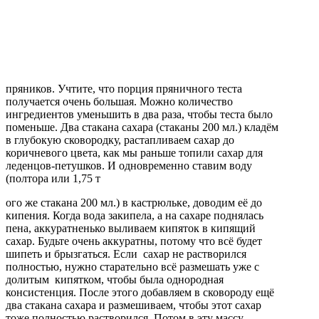
пряников. Учтите, что порция пряничного теста
получается очень большая. Можно количество
ингредиентов уменьшить в два раза, чтобы теста было
поменьше. Два стакана сахара (стаканы 200 мл.) кладём
в глубокую сковородку, растапливаем сахар до
коричневого цвета, как мы раньше топили сахар для
леденцов-петушков. И одновременно ставим воду
(полтора или 1,75 т
ого же стакана 200 мл.) в кастрюльке, доводим её до
кипения. Когда вода закипела, а на сахаре поднялась
пена, аккуратненько выливаем кипяток в кипящий
сахар. Будьте очень аккуратны, потому что всё будет
шипеть и брызгаться. Если сахар не растворился
полностью, нужно старательно всё размешать уже с
долитым кипятком, чтобы была однородная
консистенция. После этого добавляем в сковороду ещё
два стакана сахара и размешиваем, чтобы этот сахар
тоже полностью растворился. Потом в эту массу