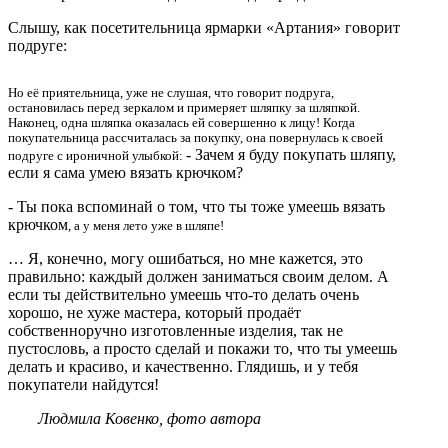
Слышу, как посетительница ярмарки «Артания» говорит
подруге:
Но её приятельница, уже не слушая, что говорит подруга,
остановилась перед зеркалом и примеряет шляпку за шляпкой.
Наконец, одна шляпка оказалась ей совершенно к лицу! Когда
покупательница рассчиталась за покупку, она повернулась к своей
- Зачем я буду покупать шляпу,
подруге с ироничной улыбкой:
если я сама умею вязать крючком?
- Ты пока вспоминай о том, что ты тоже умеешь вязать
крючком
, а у меня лето уже в шляпе!
… Я, конечно, могу ошибаться, но мне кажется, это
правильно: каждый должен заниматься своим делом. А
если ты действительно умеешь что-то делать очень
хорошо, не хуже мастера, который продаёт
собственноручно изготовленные изделия, так не
пустословь, а просто сделай и покажи то, что ты умеешь
делать и красиво, и качественно. Глядишь, и у тебя
покупатели найдутся!
Людмила Ковенко, фото автора