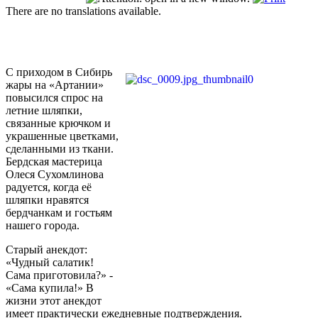
There are no translations available.
С приходом в Сибирь
жары на «Артании»
повысился спрос на
летние шляпки,
связанные крючком и
украшенные цветками,
сделанными из ткани.
Бердская мастерица
Олеся Сухомлинова
радуется, когда её
шляпки нравятся
бердчанкам и гостьям
нашего города.
Старый анекдот:
«Чудный салатик!
Сама приготовила?» -
«Сама купила!» В
жизни этот анекдот
имеет практически ежедневные подтверждения.