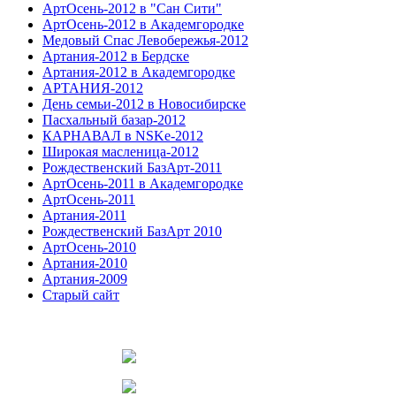
АртОсень-2012 в "Сан Сити"
АртОсень-2012 в Академгородке
Медовый Спас Левобережья-2012
Артания-2012 в Бердске
Артания-2012 в Академгородке
АРТАНИЯ-2012
День семьи-2012 в Новосибирске
Пасхальный базар-2012
КАРНАВАЛ в NSKe-2012
Широкая масленица-2012
Рождественский БазАрт-2011
АртОсень-2011 в Академгородке
АртОсень-2011
Артания-2011
Рождественский БазАрт 2010
АртОсень-2010
Артания-2010
Артания-2009
Старый сайт