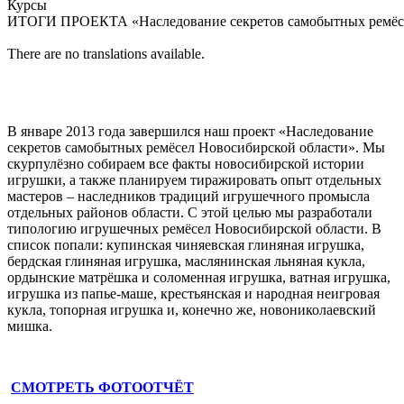
Курсы
ИТОГИ ПРОЕКТА «Наследование секретов самобытных ремёсе
There are no translations available.
В январе 2013 года завершился наш проект «Наследование
секретов самобытных ремёсел Новосибирской области». Мы
скурпулёзно собираем все факты новосибирской истории
игрушки, а также планируем тиражировать опыт отдельных
мастеров – наследников традиций игрушечного промысла
отдельных районов области. С этой целью мы разработали
типологию игрушечных ремёсел Новосибирской области. В
список попали: купинская чиняевская глиняная игрушка,
бердская глиняная игрушка, маслянинская льняная кукла,
ордынские матрёшка и соломенная игрушка, ватная игрушка,
игрушка из папье-маше, крестьянская и народная неигровая
кукла, топорная игрушка и, конечно же, новониколаевский
мишка.
СМОТРЕТЬ ФОТООТЧЁТ