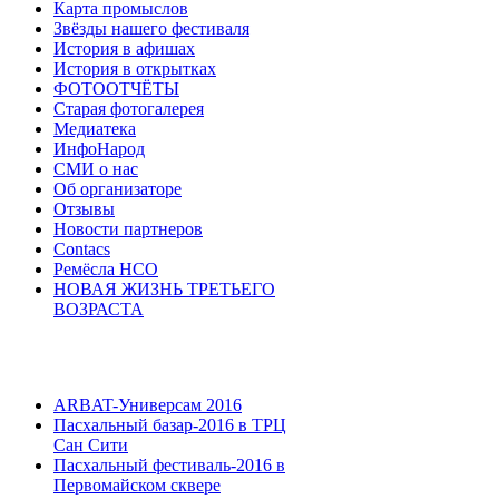
Карта промыслов
Звёзды нашего фестиваля
История в афишах
История в открытках
ФОТООТЧЁТЫ
Старая фотогалерея
Медиатека
ИнфоНарод
СМИ о нас
Об организаторе
Отзывы
Новости партнеров
Contacs
Ремёсла НСО
НОВАЯ ЖИЗНЬ ТРЕТЬЕГО
ВОЗРАСТА
ARBAT-Универсам 2016
Пасхальный базар-2016 в ТРЦ
Сан Сити
Пасхальный фестиваль-2016 в
Первомайском сквере