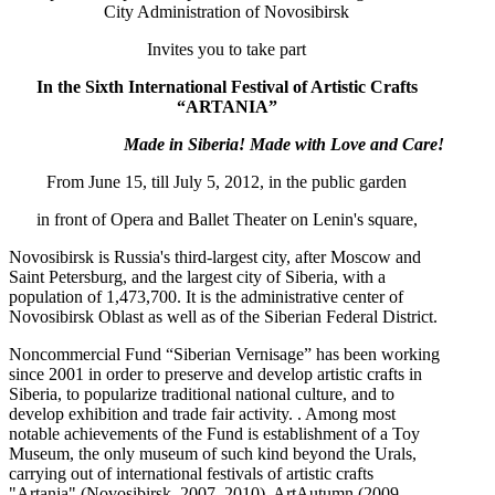
City Administration of Novosibirsk
Invites you to take part
In the Sixth International Festival of Artistic Crafts
“ARTANIA”
Made in Siberia!
М
ade with Love and Care!
From June 15, till July 5, 2012, in the public garden
in front of Opera and Ballet Theater on Lenin's square,
Novosibirsk is Russia's third-largest city, after Moscow and
Saint Petersburg, and the largest city of Siberia, with a
population of 1,473,700. It is the administrative center of
Novosibirsk Oblast as well as of the Siberian Federal District.
Noncommercial Fund “Siberian Vernisage” has been working
since 2001 in order to preserve and develop artistic crafts in
Siberia, to popularize traditional national culture, and to
develop exhibition and trade fair activity. . Among most
notable achievements of the Fund is establishment of a Toy
Museum, the only museum of such kind beyond the Urals,
carrying out of international festivals of artistic crafts
"Artania" (Novosibirsk, 2007–2010), ArtAutumn (2009,