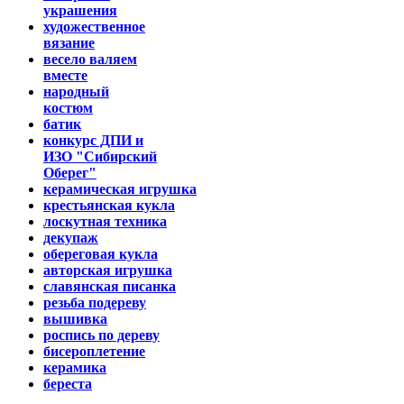
украшения
художественное
вязание
весело валяем
вместе
народный
костюм
батик
конкурс ДПИ и
ИЗО "Сибирский
Оберег"
керамическая игрушка
крестьянская кукла
лоскутная техника
декупаж
обереговая кукла
авторская игрушка
славянская писанка
резьба подереву
вышивка
роспись по дереву
бисероплетение
керамика
береста