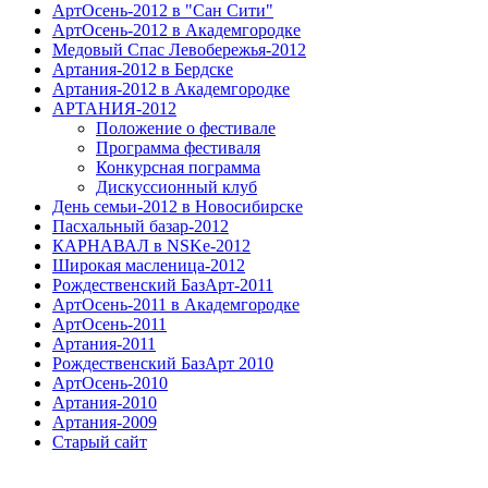
АртОсень-2012 в "Сан Сити"
АртОсень-2012 в Академгородке
Медовый Спас Левобережья-2012
Артания-2012 в Бердске
Артания-2012 в Академгородке
АРТАНИЯ-2012
Положение о фестивале
Программа фестиваля
Конкурсная пограмма
Дискуссионный клуб
День семьи-2012 в Новосибирске
Пасхальный базар-2012
КАРНАВАЛ в NSKe-2012
Широкая масленица-2012
Рождественский БазАрт-2011
АртОсень-2011 в Академгородке
АртОсень-2011
Артания-2011
Рождественский БазАрт 2010
АртОсень-2010
Артания-2010
Артания-2009
Старый сайт