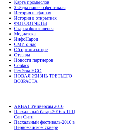
Карта промыслов
Звёзды нашего фестиваля
История в афишах
История в открытках
ФОТООТЧЁТЫ
Старая фотогалерея
Медиатека
ИнфоНарод
СМИ о нас
Об организаторе
Отзывы
Новости партнеров
Contacs
Ремёсла НСО
НОВАЯ ЖИЗНЬ ТРЕТЬЕГО
ВОЗРАСТА
ARBAT-Универсам 2016
Пасхальный базар-2016 в ТРЦ
Сан Сити
Пасхальный фестиваль-2016 в
Первомайском сквере