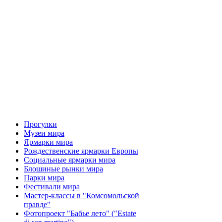
Прогулки
Музеи мира
Ярмарки мира
Рождественские ярмарки Европы
Социальные ярмарки мира
Блошиные рынки мира
Парки мира
Фестивали мира
Мастер-классы в "Комсомольской
правде"
Фотопроект "Бабье лето" ("Еstate