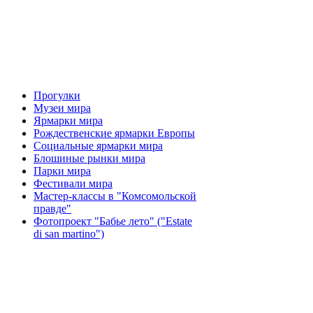
Прогулки
Музеи мира
Ярмарки мира
Рождественские ярмарки Европы
Социальные ярмарки мира
Блошиные рынки мира
Парки мира
Фестивали мира
Мастер-классы в "Комсомольской
правде"
Фотопроект "Бабье лето" ("Еstate
di san martino")