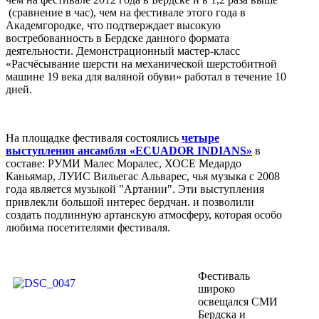
(сравнение в час), чем на фестивале этого года в
Академгородке, что подтверждает высокую
востребованность в Бердске данного формата
деятельности. Демонстрационный мастер-класс
«Расчёсывание шерсти на механической шерстобитной
машине 19 века для валяной обуви» работал в течение 10
дней.
На площадке фестиваля состоялись
четыре
выступления ансамбля «ECUADOR INDIANS»
в
составе: РУМИ Малес Моралес, ХОСЕ Медардо
Каньямар, ЛУИС Вильегас Альварес, чья музыка с 2008
года является музыкой "Артании". Эти выступления
привлекли большой интерес бердчан. и позволили
создать подлинную артанскую атмосферу, которая особо
любима посетителями фестиваля.
Фестиваль
широко
освещался СМИ
Бердска и