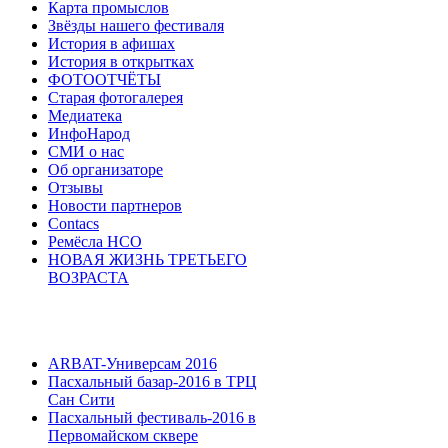
Карта промыслов
Звёзды нашего фестиваля
История в афишах
История в открытках
ФОТООТЧЁТЫ
Старая фотогалерея
Медиатека
ИнфоНарод
СМИ о нас
Об организаторе
Отзывы
Новости партнеров
Contacs
Ремёсла НСО
НОВАЯ ЖИЗНЬ ТРЕТЬЕГО
ВОЗРАСТА
ARBAT-Универсам 2016
Пасхальный базар-2016 в ТРЦ
Сан Сити
Пасхальный фестиваль-2016 в
Первомайском сквере