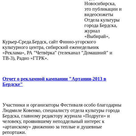
Новосибирска,
это публикации и
видеосюжеты
Отдела культуры
города Бердска,
журнал
«Выбирай»,
Курьер-Среда.Бердск, сайт Финно-угорского
культурного центра, сибирский еженедельник
«Реклама», РА "Четвёрка" (телеканал "Домашний" и
ТВ-3), Радио «ГТРК».
Отчет о рекламной кампании "Артании-2013 в
Бердске"
Участники и организаторы Фестиваля особо благодарны
Людмиле Ковенко, специалисту отдела культуры города
Бердска, главному редактору журнала «Подруги» и
человеку, проявившему неподдельный интерес к
«артанскому» движению за теплые и душевные
репортажи.