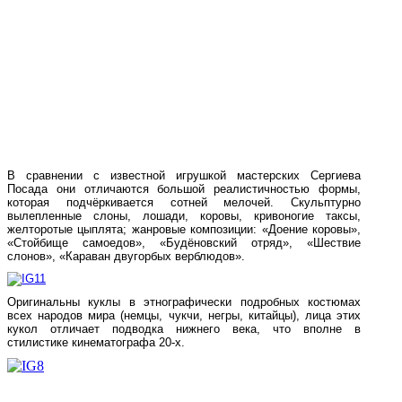
В сравнении с известной игрушкой мастерских Сергиева
Посада они отличаются большой реалистичностью формы,
которая подчёркивается сотней мелочей. Скульптурно
вылепленные слоны, лошади, коровы, кривоногие таксы,
желторотые цыплята; жанровые композиции: «Доение коровы»,
«Стойбище самоедов», «Будёновский отряд», «Шествие
слонов», «Караван двугорбых верблюдов».
Оригинальны куклы в этнографически подробных костюмах
всех народов мира (немцы, чукчи, негры, китайцы), лица этих
кукол отличает подводка нижнего века, что вполне в
стилистике кинематографа 20-х.