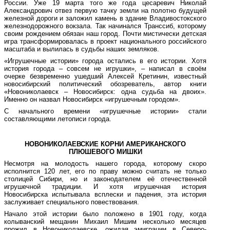
России. Уже 19 марта того же года цесаревич Николай
Александрович отвез первую тачку земли на полотно будущей
железной дороги и заложил камень в здание Владивостокского
железнодорожного вокзала. Так начинался Транссиб, которому
своим рождением обязан наш город. Почти мистически детская
игра трансформировалась в проект национального российского
масштаба и вылилась в судьбы наших земляков.
«Игрушечные истории» города остались в его истории. Хотя
история города – совсем не игрушки», – написал в своём
очерке безвременно ушедший Алексей Кретинин, известный
новосибирский политический обозреватель, автор книги
«Новониколаевск – Новосибирск: одна судьба на двоих».
Именно он назвал Новосибирск «игрушечным городом».
С начального времени «игрушечные истории» стали
составляющими летописи города.
НОВОНИКОЛАЕВСКИЕ КОРНИ АМЕРИКАНСКОГО
ПЛЮШЕВОГО МИШКИ
Несмотря на молодость нашего города, которому скоро
исполнится 120 лет, его по праву можно считать не только
столицей Сибири, но и законодателем её отечественной
игрушечной традиции. И хотя игрушечная история
Новосибирска испытывала всплески и падения, эта история
заслуживает специального повествования.
Начало этой истории было положено в 1901 году, когда
колыванский мещанин Михаил Мишим несколько месяцев
прожил в Новониколаевске, ожидая эмиграции в Северо-