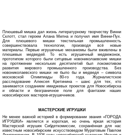
Плюшевый мишка дал жизнь литературному творчеству Винни
Склотт, стал героем Алана Милна и получил имя Винни-Пух.
Для плюшевого мишки текстильная промышленность
совершенствовала технологии, производя всё новые
материалы. Первые игрушечные механизмы были вживлены в
плюшевых медведей. То есть игрушечный медвежонок,
прототипом которого были ситцевые новониколаевские мишки
на протяжении нескольких десятилетий был локомотивом
развития мирового промышленного производства. Без
новониколаевского мишки не было бы и медведя – символа
московской Олимпиады 80-го года. Журналистское
расследование Алексея Кретинина – шанс для тех, кто
занимается созданием имиджевых проектов для Новосибирска
и области и безграничное поле для фантазии наших
новосибирских мастеров-игрушечников.
МАСТЕРСКИЕ ИГРУШКИ
Не менее важной историей в формировании звания «ГОРОДА
ИГРУШКИ» является и короткая, но очень яркая история
Мастерской игрушек Сибдеткомиссии, сохранённая для нас
известным новосибирским искусствоведом Муратовым Павлом
Дмитриевичем. В 1926 году новосибирский художник Иванов и