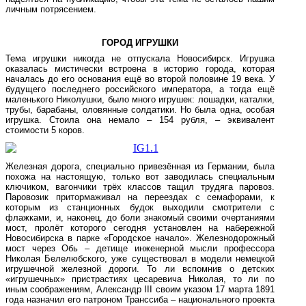
личным потрясением.
ГОРОД ИГРУШКИ
Тема игрушки никогда не отпускала Новосибирск. Игрушка
оказалась мистически встроена в историю города, которая
началась до его основания ещё во второй половине 19 века. У
будущего последнего российского императора, а тогда ещё
маленького Николушки, было много игрушек: лошадки, каталки,
трубы, барабаны, оловянные солдатики. Но была одна, особая
игрушка. Стоила она немало – 154 рубля, – эквивалент
стоимости 5 коров.
Железная дорога, специально привезённая из Германии, была
похожа на настоящую, только вот заводилась специальным
ключиком, вагончики трёх классов тащил трудяга паровоз.
Паровозик притормаживал на переездах с семафорами, к
которым из станционных будок выходили смотрители с
флажками, и, наконец, до боли знакомый своими очертаниями
мост, пролёт которого сегодня установлен на набережной
Новосибирска в парке «Городское начало». Железнодорожный
мост через Обь – детище инженерной мысли профессора
Николая Белелюбского, уже существовал в модели немецкой
игрушечной железной дороги. То ли вспомнив о детских
«игрушечных» пристрастиях цесаревича Николая, то ли по
иным соображениям, Александр
III
своим указом 17 марта 1891
года назначил его патроном Транссиба – национального проекта