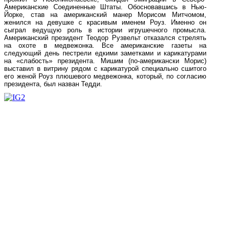
Американские Соединенные Штаты. Обосновавшись в Нью-
Йорке, став на американский манер Морисом Митчомом,
женился на девушке с красивым именем Роуз. Именно он
сыграл ведущую роль в истории игрушечного промысла.
Американский президент Теодор Рузвельт отказался стрелять
на охоте в медвежонка. Все американские газеты на
следующий день пестрели едкими заметками и карикатурами
на «слабость» президента. Мишим (по-американски Морис)
выставил в витрину рядом с карикатурой специально сшитого
его женой Роуз плюшевого медвежонка, который, по согласию
президента, был назван Тедди.