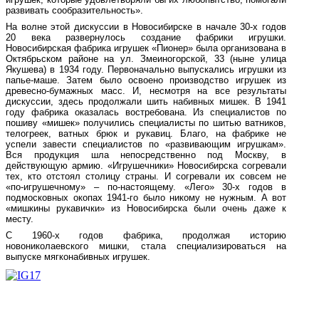
развивать сообразительность».
На волне этой дискуссии в Новосибирске в начале 30-х годов
20 века развернулось создание фабрики игрушки.
Новосибирская фабрика игрушек «Пионер» была организована в
Октябрьском районе на ул. Змеиногорской, 33 (ныне улица
Якушева) в 1934 году. Первоначально выпускались игрушки из
папье-маше. Затем было освоено производство игрушек из
древесно-бумажных масс. И, несмотря на все результаты
дискуссии, здесь продолжали шить набивных мишек. В 1941
году фабрика оказалась востребована. Из специалистов по
пошиву «мишек» получились специалисты по шитью ватников,
телогреек, ватных брюк и рукавиц. Благо, на фабрике не
успели завести специалистов по «развивающим игрушкам».
Вся продукция шла непосредственно под Москву, в
действующую армию. «Игрушечники» Новосибирска согревали
тех, кто отстоял столицу страны. И согревали их совсем не
«по-игрушечному» – по-настоящему. «Лего» 30-х годов в
подмосковных окопах 1941-го было никому не нужным. А вот
«мишкины рукавички» из Новосибирска были очень даже к
месту.
С 1960-х годов фабрика, продолжая историю
новониколаевского мишки, стала специализироваться на
выпуске мягконабивных игрушек.