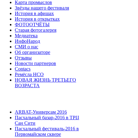
Карта промыслов
Звёзды нашего фестиваля
История в афишах
История в открытках
ФОТООТЧЁТЫ
Старая фотогалерея
Медиатека
ИнфоНарод
СМИ о нас
Об организаторе
Отзывы
Новости партнеров
Contacs
Ремёсла НСО
НОВАЯ ЖИЗНЬ ТРЕТЬЕГО
ВОЗРАСТА
ARBAT-Универсам 2016
Пасхальный базар-2016 в ТРЦ
Сан Сити
Пасхальный фестиваль-2016 в
Первомайском сквере