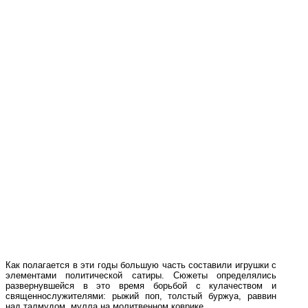
Как полагается в эти годы большую часть составили игрушки с
элементами политической сатиры. Сюжеты определялись
развернувшейся в это время борьбой с кулачеством и
священнослужителями: рыжий поп, толстый буржуа, раввин
над талмудом, мулла на молитвенном коврике.