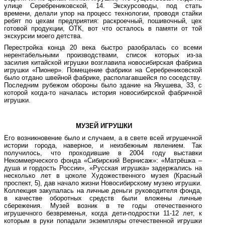
улице Серебрениковской, 14. Экскурсоводы, под стать
времени, делали упор на процесс технологии, проводя стайки
ребят по цехам предприятия: раскроечный, пошивочный, цех
готовой продукции, ОТК, вот что осталось в памяти от той
экскурсии моего детства.
Перестройка конца 20 века быстро разобралась со всеми
нерентабельными производствами, список которых из-за
засилия китайской игрушки возглавила новосибирская фабрика
игрушки «Пионер». Помещение фабрики на Серебрениковской
было отдано швейной фабрике, располагавшейся по соседству.
Последним рубежом обороны было здание на Якушева, 33, с
которой когда-то началась история новосибирской фабричной
игрушки.
МУЗЕЙ ИГРУШКИ
Его возникновение было и случаем, а в свете всей игрушечной
истории города, наверное, и неизбежным явлением. Так
получилось, что проходившие в 2004 году выставки
Некоммерческого фонда «Сибирский Вернисаж»: «Матрёшка –
душа и гордость России», «Русская игрушка» задержались на
несколько лет в цоколе Художественного музея (Красный
проспект, 5), дав начало жизни Новосибирскому музею игрушки.
Коллекция закупалась на личные деньги руководителя фонда,
в качестве оборотных средств были вложены личные
сбережения. Музей возник в те годы отечественного
игрушечного безвременья, когда дети-подростки 11-12 лет, к
которым в руки попадали экземпляры отечественной игрушки