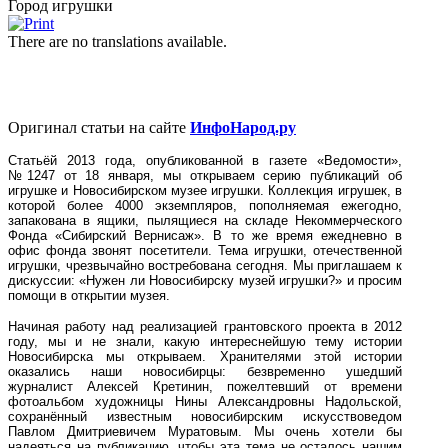
Город игрушки
There are no translations available.
Оригинал статьи на сайте
ИнфоНарод.ру
Статьёй 2013 года, опубликованной в газете «Ведомости»,
№1247 от 18 января, мы открываем серию публикаций об
игрушке и Новосибирском музее игрушки. Коллекция игрушек, в
которой более 4000 экземпляров, пополняемая ежегодно,
запакована в ящики, пылящиеся на складе Некоммерческого
Фонда «Сибирский Вернисаж». В то же время ежедневно в
офис фонда звонят посетители. Тема игрушки, отечественной
игрушки, чрезвычайно востребована сегодня. Мы приглашаем к
дискуссии: «Нужен ли Новосибирску музей игрушки?» и просим
помощи в открытии музея.
Начиная работу над реализацией грантовского проекта в 2012
году, мы и не знали, какую интереснейшую тему истории
Новосибирска мы открываем. Хранителями этой истории
оказались наши новосибирцы: безвременно ушедший
журналист Алексей Кретинин, пожелтевший от времени
фотоальбом художницы Нины Александровны Надольской,
сохранённый известным новосибирским искусствоведом
Павлом Дмитриевичем Муратовым. Мы очень хотели бы
надеяться на публикацию, чтобы эта тема не осталось нашим