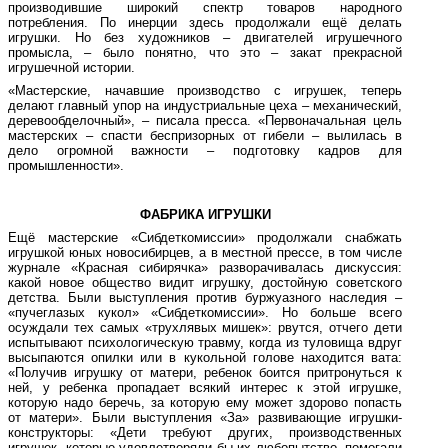
производившие широкий спектр товаров народного
потребления. По инерции здесь продолжали ещё делать
игрушки. Но без художников – двигателей игрушечного
промысла, – было понятно, что это – закат прекрасной
игрушечной истории.
«Мастерские, начавшие производство с игрушек, теперь
делают главный упор на индустриальные цеха – механический,
деревообделочный», – писала пресса. «Первоначальная цель
мастерских – спасти беспризорных от гибели – вылилась в
дело огромной важности – подготовку кадров для
промышленности».
ФАБРИКА ИГРУШКИ
Ещё мастерские «Сибдеткомиссии» продолжали снабжать
игрушкой юных новосибирцев, а в местной прессе, в том числе
журнале «Красная сибирячка» разворачивалась дискуссия:
какой новое общество видит игрушку, достойную советского
детства. Были выступления против буржуазного наследия –
«пучеглазых кукол» «Сибдеткомиссии». Но больше всего
осуждали тех самых «трухлявых мишек»: рвутся, отчего дети
испытывают психологическую травму, когда из туловища вдруг
высыпаются опилки или в кукольной голове находится вата:
«Получив игрушку от матери, ребенок боится притронуться к
ней, у ребенка пропадает всякий интерес к этой игрушке,
которую надо беречь, за которую ему может здорово попасть
от матери». Были выступления «За» развивающие игрушки-
конструкторы: «Дети требуют других, производственных
игрушек, которые удовлетворяли бы их любопытство, помогали