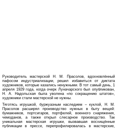
Руководитель мастерской Н. М. Прасолов, вдохновлённый
пафосом индустриализации, решил избавиться от диктата
художников, которые казались ненужными. В тот самый день, 1
апреля 1929 года, когда очерк Луначарского был опубликован,
Н. А. Надольская была уволена «по сокращению штатов»,
художники стали мастерской не нужны.
Тяготясь игрушкой, буржуазным наследием – куклой, Н. М.
Прасолов расширял производство нужных в быту вещей:
бумажников, портсигаров, портфелей, военного снаряжения,
чемоданов, а также открыл слесарное производство. Так
уникальная мастерская игрушки, вызвавшая восхищённые
публикации в прессе, перепрофилировалась в мастерские,