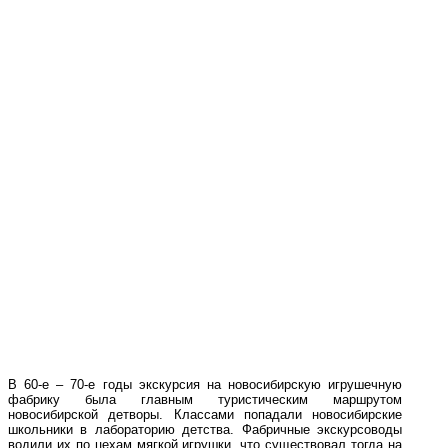
В 60-е – 70-е годы экскурсия на новосибирскую игрушечную
фабрику была главным туристическим маршрутом
новосибирской детворы. Классами попадали новосибирские
школьники в лабораторию детства. Фабричные экскурсоводы
водили их по цехам мягкой игрушки, что существовал тогда на