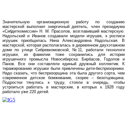
Значительную организационную работу по созданию
мастерской выполнил энергичный деятель, член президиума
«Сибдеткомиссии» Н. М. Прасолов, возглавивший мастерскую.
Надольский и Иванов создавали модели игрушек, к росписи
игрушек приобщилась Нина Александровна Надольская. В
мастерской, которая располагалась в деревянном двухэтажном
доме по улице Сибревкомовской, №11, работали технологи
игрушки, их фамилии тоже сохранились для истории
игрушечного промысла Новосибирска: Бирбасов, Годолов и
Панов. Все они составляли единый дружный коллектив. К
тиражированию игрушки были привлечены дети-беспризорники.
Надо сказать, что беспризорщина эта была другого сорта, чем
современное детское бомжевание, скорее – безотцовщина.
Подростки тянулись к труду, стояли в очередь, чтобы
устроиться работать в мастерские, в которых к 1928 году
работало уже 220 детей.