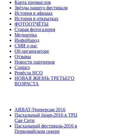
Карта промыслов
Звёзды нашего фестиваля
История в афишах
История в открытках
ФОТООТЧЁТЫ
Старая фотогалерея
Медиатека
ИнфоНарод
СМИ о нас
Об организаторе
Отзывы
Новости партнеров
Contacs
Ремёсла НСО
НОВАЯ ЖИЗНЬ ТРЕТЬЕГО
ВОЗРАСТА
ARBAT-Универсам 2016
Пасхальный базар-2016 в ТРЦ
Сан Сити
Пасхальный фестиваль-2016 в
Первомайском сквере