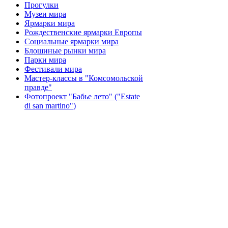
Прогулки
Музеи мира
Ярмарки мира
Рождественские ярмарки Европы
Социальные ярмарки мира
Блошиные рынки мира
Парки мира
Фестивали мира
Мастер-классы в "Комсомольской
правде"
Фотопроект "Бабье лето" ("Еstate
di san martino")