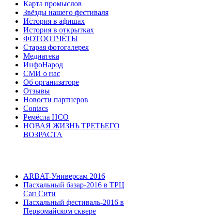
Карта промыслов
Звёзды нашего фестиваля
История в афишах
История в открытках
ФОТООТЧЁТЫ
Старая фотогалерея
Медиатека
ИнфоНарод
СМИ о нас
Об организаторе
Отзывы
Новости партнеров
Contacs
Ремёсла НСО
НОВАЯ ЖИЗНЬ ТРЕТЬЕГО
ВОЗРАСТА
ARBAT-Универсам 2016
Пасхальный базар-2016 в ТРЦ
Сан Сити
Пасхальный фестиваль-2016 в
Первомайском сквере