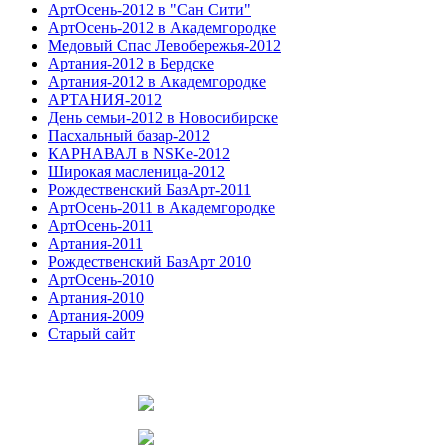
АртОсень-2012 в "Сан Сити"
АртОсень-2012 в Академгородке
Медовый Спас Левобережья-2012
Артания-2012 в Бердске
Артания-2012 в Академгородке
АРТАНИЯ-2012
День семьи-2012 в Новосибирске
Пасхальный базар-2012
КАРНАВАЛ в NSKe-2012
Широкая масленица-2012
Рождественский БазАрт-2011
АртОсень-2011 в Академгородке
АртОсень-2011
Артания-2011
Рождественский БазАрт 2010
АртОсень-2010
Артания-2010
Артания-2009
Старый сайт