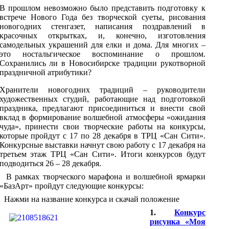
В прошлом невозможно было представить подготовку к
встрече Нового Года без творческой суеты, рисования
новогодних стенгазет, написания поздравлений в
красочных открытках, и, конечно, изготовления
самодельных украшений для елки и дома. Для многих –
это ностальгическое воспоминание о прошлом.
Сохранились ли в Новосибирске традиции рукотворной
праздничной атрибутики?
Хранители новогодних традиций – руководители
художественных студий, работающие над подготовкой
праздника, предлагают присоединиться и внести свой
вклад в формирование волшебной атмосферы «ожидания
чуда», принести свои творческие работы на конкурсы,
которые пройдут с 17 по 28 декабря в ТРЦ «Сан Сити».
Конкурсные выставки начнут свою работу с 17 декабря на
третьем этаж ТРЦ «Сан Сити». Итоги конкурсов будут
подводиться 26 – 28 декабря.
В рамках творческого марафона и волшебной ярмарки
«БазАрт» пройдут следующие конкурсы:
Нажми на название конкурса и скачай положение
1.
Конкурс
рисунка «Моя