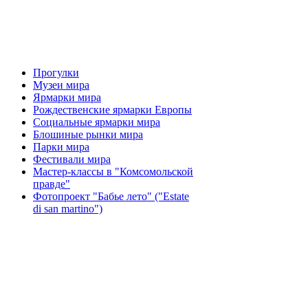
Прогулки
Музеи мира
Ярмарки мира
Рождественские ярмарки Европы
Социальные ярмарки мира
Блошиные рынки мира
Парки мира
Фестивали мира
Мастер-классы в "Комсомольской
правде"
Фотопроект "Бабье лето" ("Еstate
di san martino")