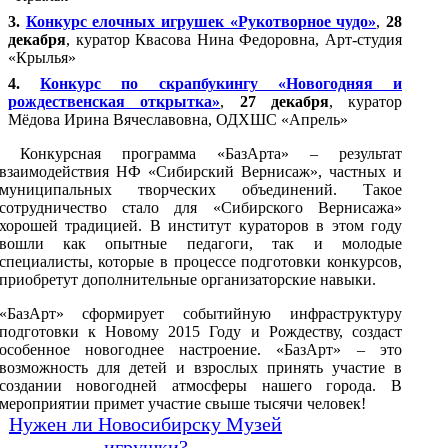
3.
Конкурс елочных игрушек «Рукотворное чудо»
,
28
декабря
, куратор Квасова Нина Федоровна, Арт-студия
«Крылья»
4.
Конкурс по скрапбукингу «Новогодняя и
рождественская открытка»
,
27 декабря
, куратор
Мёдова Ирина Вячеславовна, ОДХШС «Апрель»
Конкурсная программа «БазАрта» – результат
взаимодействия НФ «Сибирский Вернисаж», частных и
муниципальных творческих объединений. Такое
сотрудничество стало для «Сибирского Вернисажа»
хорошей традицией. В институт кураторов в этом году
вошли как опытные педагоги, так и молодые
специалисты, которые в процессе подготовки конкурсов,
приобретут дополнительные организаторские навыки.
«БазАрт» сформирует событийную инфраструктуру
подготовки к Новому 2015 Году и Рождеству, создаст
особенное новогоднее настроение. «БазАрт» – это
возможность для детей и взрослых принять участие в
создании новогодней атмосферы нашего города. В
мероприятии примет участие свыше тысячи человек!
Нужен ли Новосибирску Музей
игрушки?