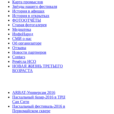
Карта промыслов
Звёзды нашего фестиваля
История в афишах
История в открытках
ФОТООТЧЁТЫ
Старая фотогалерея
Медиатека
ИнфоНарод
СМИ о нас
Об организаторе
Отзывы
Новости партнеров
Contacs
Ремёсла НСО
НОВАЯ ЖИЗНЬ ТРЕТЬЕГО
ВОЗРАСТА
ARBAT-Универсам 2016
Пасхальный базар-2016 в ТРЦ
Сан Сити
Пасхальный фестиваль-2016 в
Первомайском сквере