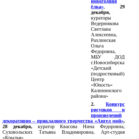
новогодняя
ёлка»
,
29
декабря,
кураторы
Ведерникова
Светлана
Алексеевна,
Рахлинская
Ольга
Федоровна,
МБУ ДОД
г.Новосибирска
«Детский
(подростковый)
Центр
«Юность»
Калининского
района»
2.
Конкурс
рисунков и
произведений
декоративно – прикладного творчества «Ангел мой»
,
28 декабря,
куратор Квасова Нина Федоровна,
Суховольских Татьяна Владимировна, Арт-студия
«Крылья»