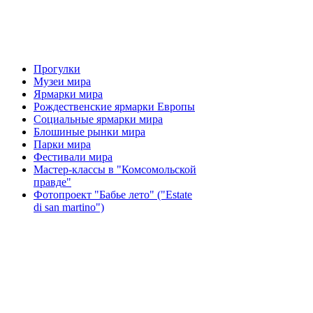
Прогулки
Музеи мира
Ярмарки мира
Рождественские ярмарки Европы
Социальные ярмарки мира
Блошиные рынки мира
Парки мира
Фестивали мира
Мастер-классы в "Комсомольской
правде"
Фотопроект "Бабье лето" ("Еstate
di san martino")