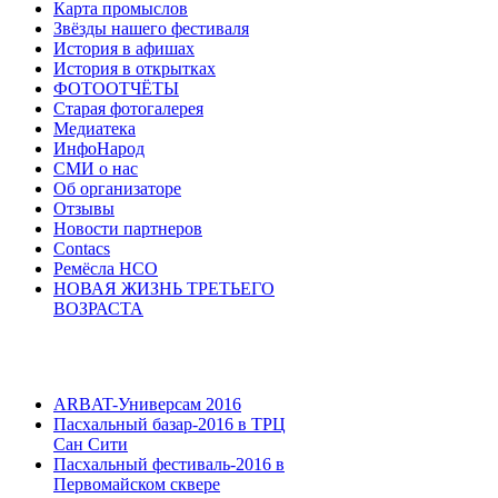
Карта промыслов
Звёзды нашего фестиваля
История в афишах
История в открытках
ФОТООТЧЁТЫ
Старая фотогалерея
Медиатека
ИнфоНарод
СМИ о нас
Об организаторе
Отзывы
Новости партнеров
Contacs
Ремёсла НСО
НОВАЯ ЖИЗНЬ ТРЕТЬЕГО
ВОЗРАСТА
ARBAT-Универсам 2016
Пасхальный базар-2016 в ТРЦ
Сан Сити
Пасхальный фестиваль-2016 в
Первомайском сквере