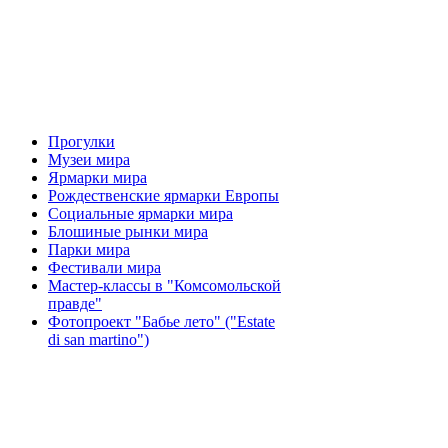
Прогулки
Музеи мира
Ярмарки мира
Рождественские ярмарки Европы
Социальные ярмарки мира
Блошиные рынки мира
Парки мира
Фестивали мира
Мастер-классы в "Комсомольской
правде"
Фотопроект "Бабье лето" ("Еstate
di san martino")