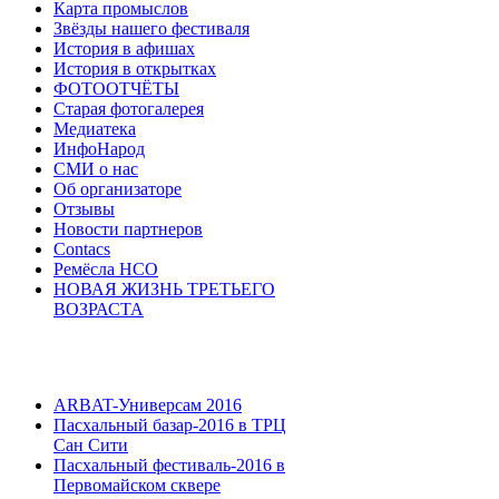
Карта промыслов
Звёзды нашего фестиваля
История в афишах
История в открытках
ФОТООТЧЁТЫ
Старая фотогалерея
Медиатека
ИнфоНарод
СМИ о нас
Об организаторе
Отзывы
Новости партнеров
Contacs
Ремёсла НСО
НОВАЯ ЖИЗНЬ ТРЕТЬЕГО
ВОЗРАСТА
ARBAT-Универсам 2016
Пасхальный базар-2016 в ТРЦ
Сан Сити
Пасхальный фестиваль-2016 в
Первомайском сквере