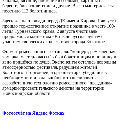
капанка, вязание, плетение из соломы, картины на
бересте, бисероплетение и другие. Всего мастер-классы
посетило 113 болотнинцев.
Здесь же, на площади перед ДК имени Кирова, 1 августа
прошло торжественное открытие праздника в честь 100-
летия Турнаевского храма. 2 августа Фестиваль
продолжился концертом «В песне русская душа» с
участием творческих коллективов города Болотное.
Формат ремесленного фестиваля: "концерт, ремесленная
ярмарка, мастер-классы",- был болотнинцам в новинку и
явно пришёлся по душе. Экспоненты остались довольны
атмосферностью фестиваля, радушием жителей
Болотного и торговлей, а организаторы убедились в
необходимости и в дальнейшем транслировать
разработанную технологию ремесленного "праздника-
ярмарки-просветительского действа на территории
Новосибирской области".
Фотоотчёт на Яндекс.Фотках