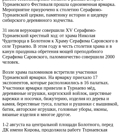
Турнаевского Фестиваля прошла одноименная ярмарка.
Мероприятие приурочено к столетию Серафимо-
Турнаевской церкви, памятнику истории и шедевру
сибирского деревянного зодчества.
31 июля верующие совершили XV Серафимо-
Турнаевский крестный ход: от храма Николая
Чудотворца в Болотном к Храму Серафима Саровского в
селе Турнаево. В этом году в честь столетия храма и в
канун праздника обретения мощей преподобного
Серафима Саровского, паломничество совершили 2000
человек.
Возле храма паломников встретили участники
Турнаевской ярмарки. На ярмарку приехало 17
экспонентов, которые расположились в 16 палатках.
Участники ярмарки привезли в Турнаево мёд,
деревянные игрушки, киргизский войлок, шерстяные
варежки и носочки, бижутерию, изделия из дерева и
камня, берестяные туеса, платки и рушники с вышивкой,
батик, авторские игрушки, головные уборы, иконы,
вязаные изделия и многое другое.
1-2 августа на центральной площади Болотного, перед
ДК имени Кирова, продолжила работу Турнаевская