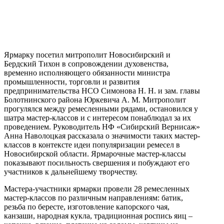
Ярмарку посетил митрополит Новосибирский и
Бердский Тихон в сопровождении духовенства,
временно исполняющего обязанности министра
промышленности, торговли и развития
предпринимательства НСО Симонова Н. Н. и зам. главы
Болотнинского района Юркевича А. М. Митрополит
прогулялся между ремесленными рядами, остановился у
шатра мастер-классов и с интересом понаблюдал за их
проведением. Руководитель НФ «Сибирский Вернисаж»
Анна Наволоцкая рассказала о значимости таких мастер-
классов в контексте идеи популяризации ремесел в
Новосибирской области. Ярмарочные мастер-классы
показывают посильность свершения и побуждают его
участников к дальнейшему творчеству.
Мастера-участники ярмарки провели 28 ремесленных
мастер-классов по различным направлениям: батик,
резьба по бересте, изготовление капорского чая,
канзаши, народная кукла, традиционная роспись яиц –