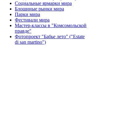
Социальные ярмарки мира
Блошиные рынки мира
Парки мира
Фестивали мира
Мастер-классы в "Комсомольской
правде"
Фотопроект "Бабье лето" ("Еstate
di san martino")