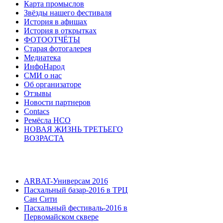
Карта промыслов
Звёзды нашего фестиваля
История в афишах
История в открытках
ФОТООТЧЁТЫ
Старая фотогалерея
Медиатека
ИнфоНарод
СМИ о нас
Об организаторе
Отзывы
Новости партнеров
Contacs
Ремёсла НСО
НОВАЯ ЖИЗНЬ ТРЕТЬЕГО
ВОЗРАСТА
ARBAT-Универсам 2016
Пасхальный базар-2016 в ТРЦ
Сан Сити
Пасхальный фестиваль-2016 в
Первомайском сквере