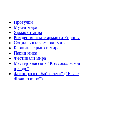
Прогулки
Музеи мира
Ярмарки мира
Рождественские ярмарки Европы
Социальные ярмарки мира
Блошиные рынки мира
Парки мира
Фестивали мира
Мастер-классы в "Комсомольской
правде"
Фотопроект "Бабье лето" ("Еstate
di san martino")