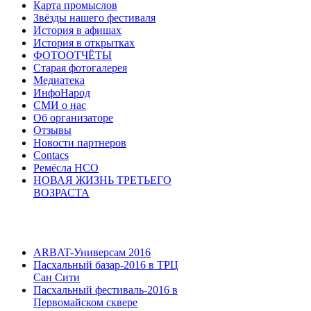
Карта промыслов
Звёзды нашего фестиваля
История в афишах
История в открытках
ФОТООТЧЁТЫ
Старая фотогалерея
Медиатека
ИнфоНарод
СМИ о нас
Об организаторе
Отзывы
Новости партнеров
Contacs
Ремёсла НСО
НОВАЯ ЖИЗНЬ ТРЕТЬЕГО
ВОЗРАСТА
ARBAT-Универсам 2016
Пасхальный базар-2016 в ТРЦ
Сан Сити
Пасхальный фестиваль-2016 в
Первомайском сквере