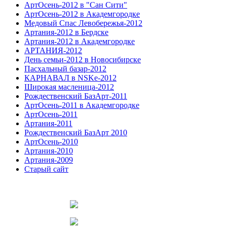
АртОсень-2012 в "Сан Сити"
АртОсень-2012 в Академгородке
Медовый Спас Левобережья-2012
Артания-2012 в Бердске
Артания-2012 в Академгородке
АРТАНИЯ-2012
День семьи-2012 в Новосибирске
Пасхальный базар-2012
КАРНАВАЛ в NSKe-2012
Широкая масленица-2012
Рождественский БазАрт-2011
АртОсень-2011 в Академгородке
АртОсень-2011
Артания-2011
Рождественский БазАрт 2010
АртОсень-2010
Артания-2010
Артания-2009
Старый сайт