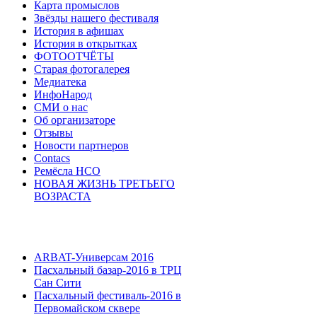
Карта промыслов
Звёзды нашего фестиваля
История в афишах
История в открытках
ФОТООТЧЁТЫ
Старая фотогалерея
Медиатека
ИнфоНарод
СМИ о нас
Об организаторе
Отзывы
Новости партнеров
Contacs
Ремёсла НСО
НОВАЯ ЖИЗНЬ ТРЕТЬЕГО
ВОЗРАСТА
ARBAT-Универсам 2016
Пасхальный базар-2016 в ТРЦ
Сан Сити
Пасхальный фестиваль-2016 в
Первомайском сквере