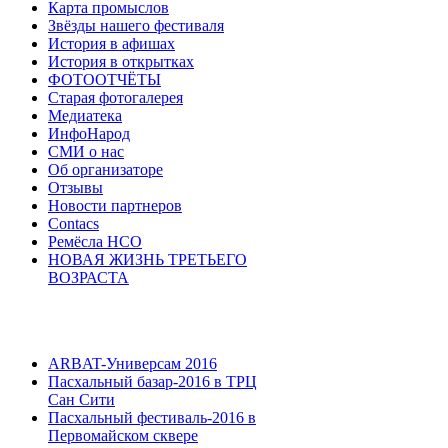
Карта промыслов
Звёзды нашего фестиваля
История в афишах
История в открытках
ФОТООТЧЁТЫ
Старая фотогалерея
Медиатека
ИнфоНарод
СМИ о нас
Об организаторе
Отзывы
Новости партнеров
Contacs
Ремёсла НСО
НОВАЯ ЖИЗНЬ ТРЕТЬЕГО
ВОЗРАСТА
ARBAT-Универсам 2016
Пасхальный базар-2016 в ТРЦ
Сан Сити
Пасхальный фестиваль-2016 в
Первомайском сквере