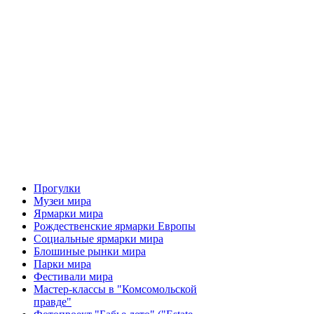
Прогулки
Музеи мира
Ярмарки мира
Рождественские ярмарки Европы
Социальные ярмарки мира
Блошиные рынки мира
Парки мира
Фестивали мира
Мастер-классы в "Комсомольской
правде"