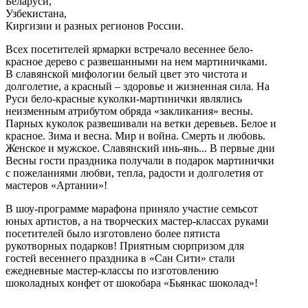
Беларуси,
Узбекистана,
Киргизии и разных регионов России.
Всех посетителей ярмарки встречало весеннее бело-
красное дерево с развешанными на нем мартиничками.
В славянской мифологии белый цвет это чистота и
долголетие, а красный – здоровье и жизненная сила. На
Руси бело-красные куколки-мартинички являлись
неизменным атрибутом обряда «закликания» весны.
Парных куколок развешивали на ветки деревьев. Белое и
красное. Зима и весна. Мир и война. Смерть и любовь.
Женское и мужское. Славянский инь-янь... В первые дни
Весны гости праздника получали в подарок мартинички
с пожеланиями любви, тепла, радости и долголетия от
мастеров «Артании»!
В шоу-программе марафона приняло участие семьсот
юных артистов, а на творческих мастер-классах руками
посетителей было изготовлено более пятиста
рукотворных подарков! Приятным сюрпризом для
гостей весеннего праздника в «Сан Сити» стали
ежедневные мастер-классы по изготовлению
шоколадных конфет от шокобара «Бьянкас шоколад»!