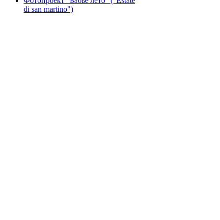
Фотопроект "Бабье лето" ("Еstate
di san martino")