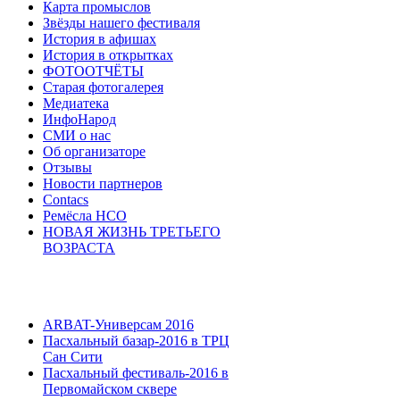
Карта промыслов
Звёзды нашего фестиваля
История в афишах
История в открытках
ФОТООТЧЁТЫ
Старая фотогалерея
Медиатека
ИнфоНарод
СМИ о нас
Об организаторе
Отзывы
Новости партнеров
Contacs
Ремёсла НСО
НОВАЯ ЖИЗНЬ ТРЕТЬЕГО
ВОЗРАСТА
ARBAT-Универсам 2016
Пасхальный базар-2016 в ТРЦ
Сан Сити
Пасхальный фестиваль-2016 в
Первомайском сквере