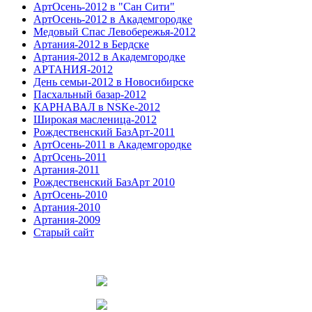
АртОсень-2012 в "Сан Сити"
АртОсень-2012 в Академгородке
Медовый Спас Левобережья-2012
Артания-2012 в Бердске
Артания-2012 в Академгородке
АРТАНИЯ-2012
День семьи-2012 в Новосибирске
Пасхальный базар-2012
КАРНАВАЛ в NSKe-2012
Широкая масленица-2012
Рождественский БазАрт-2011
АртОсень-2011 в Академгородке
АртОсень-2011
Артания-2011
Рождественский БазАрт 2010
АртОсень-2010
Артания-2010
Артания-2009
Старый сайт