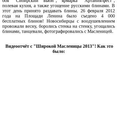
боя "Сибирский вьюн", ярмарка "Артания-фест",
полевая кухня, а также угощение русскими блинами. В
этот день принято раздавать блины. 26 февраля 2012
года на Площади Ленина было съедено 4 000
бесплатных блинов! Новосибирцы с воодушевлением
провожали весну, боролись стенка на стенку, угощались
блинами, танцевали, фотографировались с Масленицей.
Видеоотчёт с "Широкой Масленицы 2013"! Как это
было: