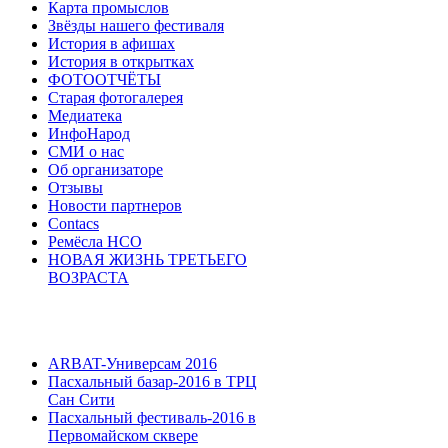
Карта промыслов
Звёзды нашего фестиваля
История в афишах
История в открытках
ФОТООТЧЁТЫ
Старая фотогалерея
Медиатека
ИнфоНарод
СМИ о нас
Об организаторе
Отзывы
Новости партнеров
Contacs
Ремёсла НСО
НОВАЯ ЖИЗНЬ ТРЕТЬЕГО
ВОЗРАСТА
ARBAT-Универсам 2016
Пасхальный базар-2016 в ТРЦ
Сан Сити
Пасхальный фестиваль-2016 в
Первомайском сквере