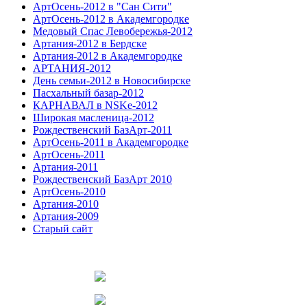
АртОсень-2012 в "Сан Сити"
АртОсень-2012 в Академгородке
Медовый Спас Левобережья-2012
Артания-2012 в Бердске
Артания-2012 в Академгородке
АРТАНИЯ-2012
День семьи-2012 в Новосибирске
Пасхальный базар-2012
КАРНАВАЛ в NSKe-2012
Широкая масленица-2012
Рождественский БазАрт-2011
АртОсень-2011 в Академгородке
АртОсень-2011
Артания-2011
Рождественский БазАрт 2010
АртОсень-2010
Артания-2010
Артания-2009
Старый сайт