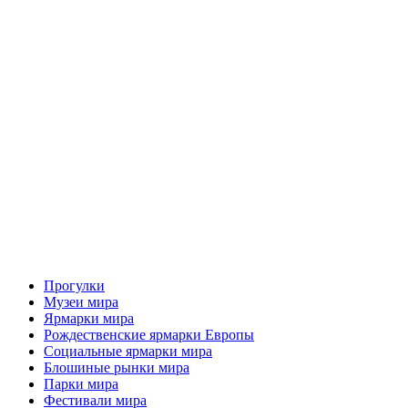
Прогулки
Музеи мира
Ярмарки мира
Рождественские ярмарки Европы
Социальные ярмарки мира
Блошиные рынки мира
Парки мира
Фестивали мира