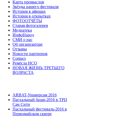
Карта промыслов
Звёзды нашего фестиваля
История в афишах
История в открытках
ФОТООТЧЁТЫ
Старая фотогалерея
Медиатека
ИнфоНарод
СМИ о нас
Об организаторе
Отзывы
Новости партнеров
Contacs
Ремёсла НСО
НОВАЯ ЖИЗНЬ ТРЕТЬЕГО
ВОЗРАСТА
ARBAT-Универсам 2016
Пасхальный базар-2016 в ТРЦ
Сан Сити
Пасхальный фестиваль-2016 в
Первомайском сквере