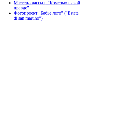
Мастер-классы в "Комсомольской
правде"
Фотопроект "Бабье лето" ("Еstate
di san martino")