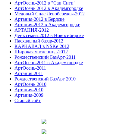
АртОсень-2012 в "Сан Сити"
АртОсень-2012 в Академгородке
Медовый Спас Левобережья-2012
Артания-2012 в Бердске
Артания-2012 в Академгородке
АРТАНИЯ-2012
День семьи-2012 в Новосибирске
Пасхальный базар-2012
КАРНАВАЛ в NSKe-2012
Широкая масленица-2012
Рождественский БазАрт-2011
АртОсень-2011 в Академгородке
АртОсень-2011
Артания-2011
Рождественский БазАрт 2010
АртОсень-2010
Артания-2010
Артания-2009
Старый сайт