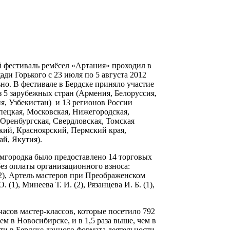
фестиваль ремёсел «Артания» проходил в
ади Горького с 23 июля по 5 августа 2012
но. В фестивале в Бердске приняло участие
з 5 зарубежных стран (Армения, Белоруссия,
, Узбекистан) и 13 регионов России
пецкая, Московская, Нижегородская,
Оренбургская, Свердловская, Томская
кий, Красноярский, Пермский края,
й, Якутия).
мгородка было предоставлено 14 торговых
 без оплаты организационного взноса:
2), Артель мастеров при Преображенском
. (1), Минеева Т. И. (2), Рязанцева И. Б. (1),
часов мастер-классов, которые посетило 792
ем в Новосибирске, и в 1,5 раза выше, чем в
ти в Бердске данного формата деятельности.