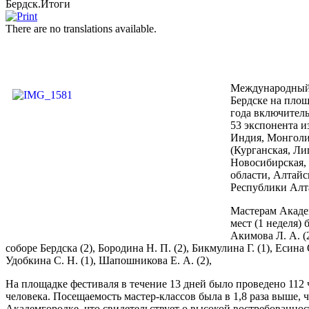
Бердск.Итоги
There are no translations available.
Международный 
Бердске на площ
года включитель
53 экспонента и
Индия, Монголия
(Курганская, Ли
Новосибирская, 
области, Алтайс
Республики Алта
Мастерам Акаде
мест (1 неделя)
Акимова Л. А. (
соборе Бердска (2), Бородина Н. П. (2), Бикмулина Г. (1), Есина О
Удобкина С. Н. (1), Шапошникова Е. А. (2),
На площадке фестиваля в течение 13 дней было проведено 112 
человека. Посещаемость мастер-классов была в 1,8 раза выше, ч
Академгородке, что свидетельствует о высокой востребованнос