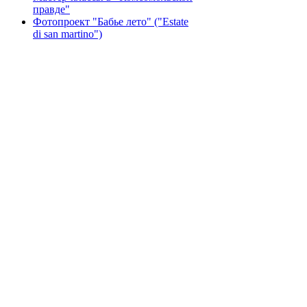
правде"
Фотопроект "Бабье лето" ("Еstate
di san martino")