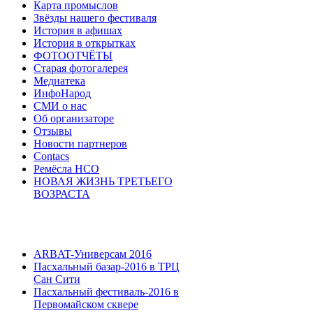
Карта промыслов
Звёзды нашего фестиваля
История в афишах
История в открытках
ФОТООТЧЁТЫ
Старая фотогалерея
Медиатека
ИнфоНарод
СМИ о нас
Об организаторе
Отзывы
Новости партнеров
Contacs
Ремёсла НСО
НОВАЯ ЖИЗНЬ ТРЕТЬЕГО
ВОЗРАСТА
ARBAT-Универсам 2016
Пасхальный базар-2016 в ТРЦ
Сан Сити
Пасхальный фестиваль-2016 в
Первомайском сквере