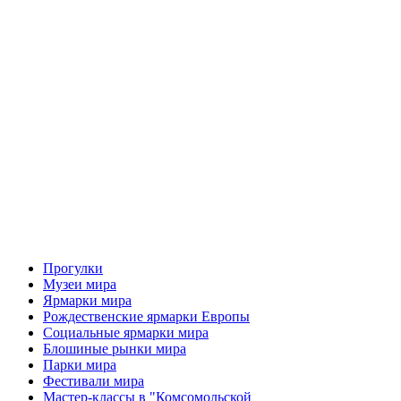
Прогулки
Музеи мира
Ярмарки мира
Рождественские ярмарки Европы
Социальные ярмарки мира
Блошиные рынки мира
Парки мира
Фестивали мира
Мастер-классы в "Комсомольской