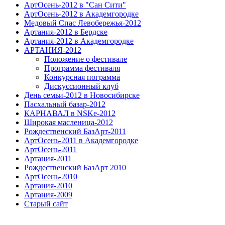
АртОсень-2012 в "Сан Сити"
АртОсень-2012 в Академгородке
Медовый Спас Левобережья-2012
Артания-2012 в Бердске
Артания-2012 в Академгородке
АРТАНИЯ-2012
Положение о фестивале
Программа фестиваля
Конкурсная пограмма
Дискуссионный клуб
День семьи-2012 в Новосибирске
Пасхальный базар-2012
КАРНАВАЛ в NSKe-2012
Широкая масленица-2012
Рождественский БазАрт-2011
АртОсень-2011 в Академгородке
АртОсень-2011
Артания-2011
Рождественский БазАрт 2010
АртОсень-2010
Артания-2010
Артания-2009
Старый сайт