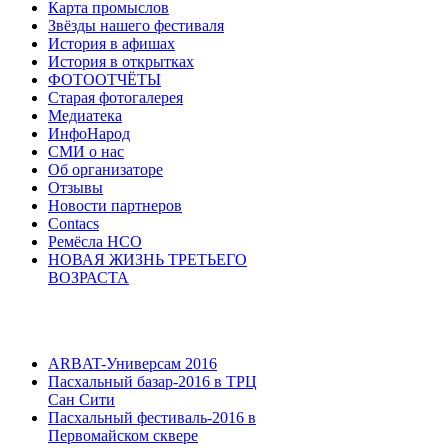
Карта промыслов
Звёзды нашего фестиваля
История в афишах
История в открытках
ФОТООТЧЁТЫ
Старая фотогалерея
Медиатека
ИнфоНарод
СМИ о нас
Об организаторе
Отзывы
Новости партнеров
Contacs
Ремёсла НСО
НОВАЯ ЖИЗНЬ ТРЕТЬЕГО
ВОЗРАСТА
ARBAT-Универсам 2016
Пасхальный базар-2016 в ТРЦ
Сан Сити
Пасхальный фестиваль-2016 в
Первомайском сквере