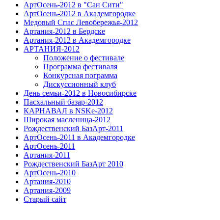
АртОсень-2012 в "Сан Сити"
АртОсень-2012 в Академгородке
Медовый Спас Левобережья-2012
Артания-2012 в Бердске
Артания-2012 в Академгородке
АРТАНИЯ-2012
Положение о фестивале
Программа фестиваля
Конкурсная пограмма
Дискуссионный клуб
День семьи-2012 в Новосибирске
Пасхальный базар-2012
КАРНАВАЛ в NSKe-2012
Широкая масленица-2012
Рождественский БазАрт-2011
АртОсень-2011 в Академгородке
АртОсень-2011
Артания-2011
Рождественский БазАрт 2010
АртОсень-2010
Артания-2010
Артания-2009
Старый сайт