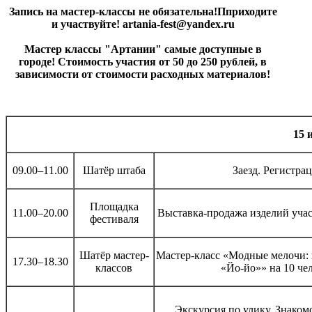
Запись на мастер-классы не обязательна!Пприходите
и участвуйте!
artania
-
fest
@
yandex
.
ru
Мастер классы "Артании" самые доступные в
городе! Стоимость участия от 50 до 250 рублей, в
зависимости от стоимости расходных материалов!
15 
09.00–11.00
Шатёр штаба
Заезд. Регистра
Площадка
11.00–20.00
Выставка-продажа изделий уча
фестиваля
Шатёр мастер-
Мастер-класс «Модные мелочи:
17.30–18.30
классов
«Йо-йо»» на 10 че
Экскурсия по улику. Знаком