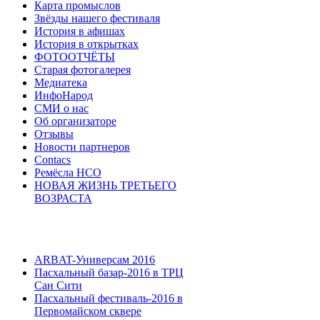
Карта промыслов
Звёзды нашего фестиваля
История в афишах
История в открытках
ФОТООТЧЁТЫ
Старая фотогалерея
Медиатека
ИнфоНарод
СМИ о нас
Об организаторе
Отзывы
Новости партнеров
Contacs
Ремёсла НСО
НОВАЯ ЖИЗНЬ ТРЕТЬЕГО
ВОЗРАСТА
ARBAT-Универсам 2016
Пасхальный базар-2016 в ТРЦ
Сан Сити
Пасхальный фестиваль-2016 в
Первомайском сквере