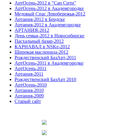
АртОсень-2012 в "Сан Сити"
АртОсень-2012 в Академгородке
Медовый Спас Левобережья-2012
Артания-2012 в Бердске
Артания-2012 в Академгородке
АРТАНИЯ-2012
День семьи-2012 в Новосибирске
Пасхальный базар-2012
КАРНАВАЛ в NSKe-2012
Широкая масленица-2012
Рождественский БазАрт-2011
АртОсень-2011 в Академгородке
АртОсень-2011
Артания-2011
Рождественский БазАрт 2010
АртОсень-2010
Артания-2010
Артания-2009
Старый сайт