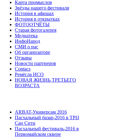
Карта промыслов
Звёзды нашего фестиваля
История в афишах
История в открытках
ФОТООТЧЁТЫ
Старая фотогалерея
Медиатека
ИнфоНарод
СМИ о нас
Об организаторе
Отзывы
Новости партнеров
Contacs
Ремёсла НСО
НОВАЯ ЖИЗНЬ ТРЕТЬЕГО
ВОЗРАСТА
ARBAT-Универсам 2016
Пасхальный базар-2016 в ТРЦ
Сан Сити
Пасхальный фестиваль-2016 в
Первомайском сквере