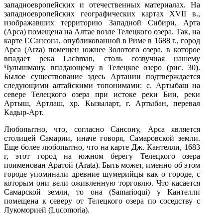
западноевропейск
их и отечественных материалах. На
западноевропейск
их географических картах XVII в.,
изображавших территорию Западной Сибири, Арта
(Арса) помещена на Алтае возле Телецкого озера. Так, на
карте Г.Сансона, опубликованной в Риме в 1688 г., город
Арса (Arza) помещен южнее Золотого озера, в которое
впадает река Lachman, столь созвучная нашему
Чулышману, впадающему в Телецкое озеро (рис. 30).
Былое существование здесь Артании подтверждается
следующими алтайскими топонимами: с. Артыбаш на
севере Телецкого озера при истоке реки Бии, реки
Артыш, Артлаш, хр. Кызыларт, г. Артыбан, перевал
Кадыр-Арт.
Любопытно, что, согласно Сансону, Арса является
столицей Самарии, иначе говоря, Самаровской земли.
Еще более любопытно, что на карте Дж. Кантелли, 1683
г, этот город на южном берегу Телецкого озера
поименован Аратой (Arata). Быть может, именно об этом
городе упоминали древние шумерийцы как о городе, с
которым они вели оживленную торговлю. Что касается
Самарской земли, то она (Samarioqui) у Кантелли
помещена к северу от Телецкого озера по соседству с
Лукоморией (Lucomoria).