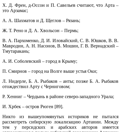
Х. Д. Френ, д-Оссон и П. Савельев считают, что Арта –
это Арзамас;
А. А. Шахматов и Д. Щеглов – Рязань;
Ж. Т. Рено и Д. А. Хвольсон – Пермь;
В. А. Пархоменко, Д. И. Иловайский, С. В. Юшков, В. В.
Мавродин, А. Н. Насонов, В. Мошин, Г. В. Вернадский –
Тмутаракань;
А. И. Соболевский – город в Крыму;
П. Смирнов – город на Волге выше устья Оки;
Л. Нидерле, Б. А. Рыбаков – анты; позже Б. А. Рыбаков
отождествил Арту с Черниговом;
Р. Хенниг – Чердынь в районе северо-западного Урала;
И. Хрбек – остров Рюген [89].
Никто из вышеупомянутых историков не пытался
рассмотреть сибирскую локализацию Артании. Между
тем у персидских и арабских авторов имеется