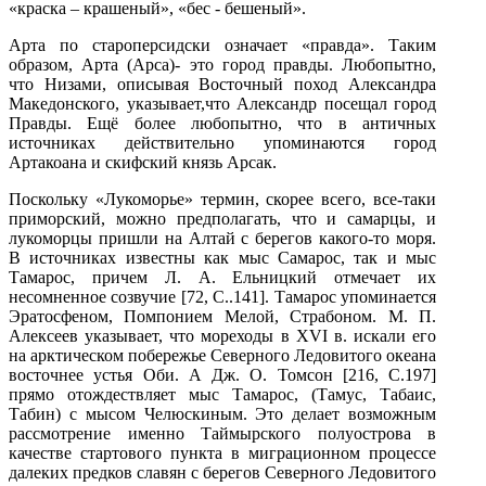
«краска – крашеный», «бес - бешеный».
Арта по староперсидски означает «правда». Таким
образом, Арта (Арса)- это город правды. Любопытно,
что Низами, описывая Восточный поход Александра
Македонского, указывает,что Александр посещал город
Правды. Ещё более любопытно, что в античных
источниках действительно упоминаются город
Артакоана и скифский князь Арсак.
Поскольку «Лукоморье» термин, скорее всего, все-таки
приморский, можно предполагать, что и самарцы, и
лукоморцы пришли на Алтай с берегов какого-то моря.
В источниках известны как мыс Самарос, так и мыс
Тамарос, причем Л. А. Ельницкий отмечает их
несомненное созвучие [72, С..141]. Тамарос упоминается
Эратосфеном, Помпонием Мелой, Страбоном. М. П.
Алексеев указывает, что мореходы в XVI в. искали его
на арктическом побережье Северного Ледовитого океана
восточнее устья Оби. А Дж. О. Томсон [216, С.197]
прямо отождествляет мыс Тамарос, (Тамус, Табаис,
Табин) с мысом Челюскиным. Это делает возможным
рассмотрение именно Таймырского полуострова в
качестве стартового пункта в миграционном процессе
далеких предков славян с берегов Северного Ледовитого