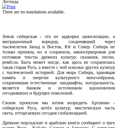
Легенда
There are no translations available.
Земля сибирская - это не задворки цивилизации, а
миграционный коридор, соединявший через
тысячелетия Запад и Восток, Юг и Север. Сибирь не
только приняла, но и сохранила, законсервировав для
потомков тексты древних культур: сказания, песни,
ремёсла. Быть может нигде, как здесь не сохранилась
такая старая Русь, а вместе с ней осколки других культур
с тысячелетней историей. Для мира Сибирь, хранящая
память и энергии культурного многообразия,
сохранившая естественные ландшафты, натуральность,
является банком и источником вдохновения
сегодняшних и будущих поколений.
Своим проектом мы хотим возродить Артанию -
сибирскую Русь, котёл культур, мистическую часть
света, отторгаемую сегодня глобализацией.
Древние персидские и арабские книги сообщают о трех
частях Руси - Куйабе, Славии и Артании. С первыми