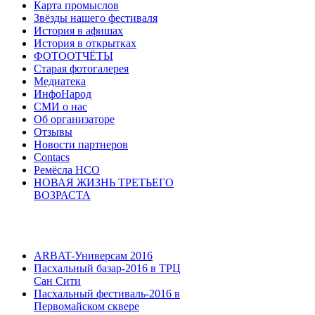
Карта промыслов
Звёзды нашего фестиваля
История в афишах
История в открытках
ФОТООТЧЁТЫ
Старая фотогалерея
Медиатека
ИнфоНарод
СМИ о нас
Об организаторе
Отзывы
Новости партнеров
Contacs
Ремёсла НСО
НОВАЯ ЖИЗНЬ ТРЕТЬЕГО
ВОЗРАСТА
ARBAT-Универсам 2016
Пасхальный базар-2016 в ТРЦ
Сан Сити
Пасхальный фестиваль-2016 в
Первомайском сквере