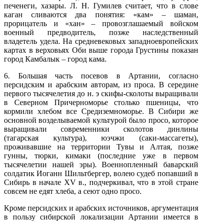
печенеги, хазары. Л. Н. Гумилев считает, что в слове
каган сливаются два понятия: «кам» – шаман,
прорицатель и «хан» – провозглашаемый войском
военный предводитель, позже наследственный
владетель удела. На средневековых западноевропейск
их
картах в верховьях Оби выше города Грустины показан
город Камбалык – город кама.
6. Большая часть посевов в Артании, согласно
персидским и арабским авторам, из проса. В середине
первого тысячелетия до н. э скифы-сколоты выращивали
в Северном Причерноморье столько пшеницы, что
кормили хлебом все Средиземноморье. В Сибири же
основной возделываемой культурой было просо, которое
выращивали современники сколотов динлины
(тагарская культура), юэчжи (саки-массагеты)
,
проживавшие на территории Тувы и Алтая, позже
гунны, тюрки, кимаки (последние уже в первом
тысячелетии нашей эры). Военнопленный баварский
солдатик Иоганн Шильтбергер, волею судеб попавший в
Сибирь в начале XV в., подчеркивал, что в этой стране
совсем не едят хлеба, а сеют одно просо.
Кроме персидских и арабских источников, аргументация
в пользу сибирской локализации Артании имеется в