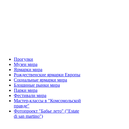
Прогулки
Музеи мира
Ярмарки мира
Рождественские ярмарки Европы
Социальные ярмарки мира
Блошиные рынки мира
Парки мира
Фестивали мира
Мастер-классы в "Комсомольской
правде"
Фотопроект "Бабье лето" ("Еstate
di san martino")