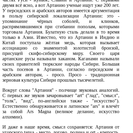
двумя всё ясно, а вот Артанию ученые ищут уже 200 лет.
У персидских и арабских авторов имеется аргументация
в пользу сибирской локализации Артании: это -
упоминание чёрных соболей, и клинков,
распрямлявшимися при сгибании пополам, которыми
торговала Артания. Булатную сталь делали в то время
только в Азии. Известно, что из Артании в Индию и
Китай поступала жёлтая медь, которая вызывает
ассоциацию со знаменитой золотистой бронзой,
присущей скифо-сибирскому миру. Своего царя
артанские русы называли хаканом. Каганами называли
своих правителей тюркские народы Сибири. Большая
часть посевов в Артании, согласно персидским и
арабским авторам, - просо. Просо - традиционная
зерновая культура Сибири прошлых тысячелетий.
Вокруг слова "Артания" - полчище звуковых аналогий.
С первых же звуков зачаровывает "art" ("лад", "смысл",
"толк", "вид", по-английски также - "искусство").
Естественно обнаруживается и латинское "ars" и влечёт
за собой Ars Magna (великое делание, искусство
алхимии).
И даже в наше время, смысл сохраняется: Артания от
угорского tanya - место, логово, родина и ort - крепость,