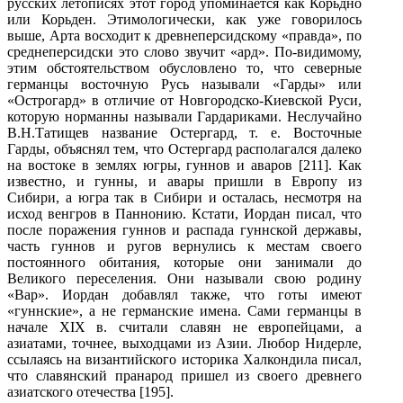
русских летописях этот город упоминается как Корьдно
или Корьден. Этимологически, как уже говорилось
выше, Арта восходит к древнеперсидском
у «правда», по
среднеперсидски это слово звучит «ард». По-видимому,
этим обстоятельством обусловлено то, что северные
германцы восточную Русь называли «Гарды» или
«Острогард» в отличие от Новгородско-Киев
ской Руси,
которую норманны называли Гардариками. Неслучайно
В.Н.Татищев название Остергард, т. е. Восточные
Гарды, объяснял тем, что Остергард располагался далеко
на востоке в землях югры, гуннов и аваров [211]. Как
известно, и гунны, и авары пришли в Европу из
Сибири, а югра так в Сибири и осталась, несмотря на
исход венгров в Паннонию. Кстати, Иордан писал, что
после поражения гуннов и распада гуннской державы,
часть гуннов и ругов вернулись к местам своего
постоянного обитания, которые они занимали до
Великого переселения. Они называли свою родину
«Вар». Иордан добавлял также, что готы имеют
«гуннские», а не германские имена. Сами германцы в
начале XIX в. считали славян не европейцами, а
азиатами, точнее, выходцами из Азии. Любор Нидерле,
ссылаясь на византийского историка Халкондила писал,
что славянский пранарод пришел из своего древнего
азиатского отечества [195].