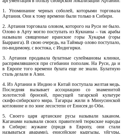
аргументация в пользу сибирской локализации Артании:
1. Упоминание черных соболей, которыми торговала
Артания. Они к тому времени были только в Сибири.
2. Артания торговала оловом, которого на Руси не было.
Олово в Арту могло поступать из Кукианы – так арабы
называли священные иранские горы Хукарья (горы
Бырранга). В свою очередь, на Таймыр олово поступало,
по-видимому, с востока, с Индигирки.
3. Артания продавала булатные сулеймановы клинки,
распрямлявшиеся при сгибании пополам. На Руси, да и
в Европе того времени булата еще не знали. Булатную
сталь делали в Азии.
4. Из Артании в Индию и Китай поступала желтая медь.
Последняя вызывает ассоциацию со знаменитой
золотистой бронзой, присущей тагарской культуре
скифо-сибирского мира. Тагарцы жили в Минусинской
котловине и по зоне лесостепи от Енисея до Оби.
5. Своего царя артанские русы называли хаканом.
Каганами называли своих правителей тюркские народы
в Сибири: жужане (придя в Европу, они стали
называться аварами), енисейские кыргызы, уйгуры,