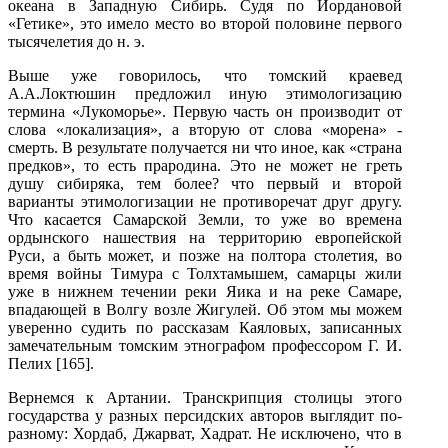
океана в Западную Сибирь. Судя по Иордановой
«Гетике», это имело место во второй половине первого
тысячелетия до н. э.
Выше уже говорилось, что томский краевед
А.А.Локтюшин предложил иную этимологизацию
термина «Лукоморье». Первую часть он производит от
слова «локализация», а вторую от слова «морена» -
смерть. В результате получается ни что иное, как «страна
предков», то есть прародина. Это не может не греть
душу сибиряка, тем более? что первый и второй
варианты этимологизации не противоречат друг другу.
Что касается Самарской Земли, то уже во времена
ордынского нашествия на территорию европейской
Руси, а быть может, и позже на полтора столетия, во
время войны Тимура с Толхтамышем, самарцы жили
уже в нижнем течении реки Яика и на реке Самаре,
впадающей в Волгу возле Жигулей. Об этом мы можем
уверенно судить по рассказам Каяловых, записанных
замечательным томским этнографом профессором Г. И.
Пелих [165].
Вернемся к Артании. Транскрипция столицы этого
государства у разных персидских авторов выглядит по-
разному: Хордаб, Джарват, Хадрат. Не исключено, что в