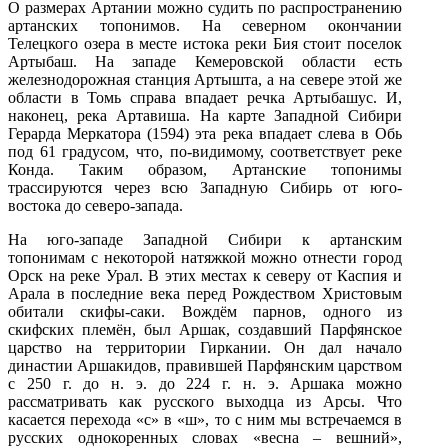
О размерах Артании можно судить по распространению
артанских топонимов. На северном окончании
Телецкого озера в месте истока реки Бия стоит поселок
Артыбаш. На западе Кемеровской области есть
железнодорожная станция Артышта, а на севере этой же
области в Томь справа впадает речка Артыбашус. И,
наконец, река Артавиша. На карте Западной Сибири
Герарда Меркатора (1594) эта река впадает слева в Обь
под 61 градусом, что, по-видимому, соответствует реке
Конда. Таким образом, Артанские топонимы
трассируются через всю Западную Сибирь от юго-
востока до северо-запада.
На юго-западе Западной Сибири к артанским
топонимам с некоторой натяжкой можно отнести город
Орск на реке Урал. В этих местах к северу от Каспия и
Арала в последние века перед Рождеством Христовым
обитали скифы-саки. Вождём парнов, одного из
скифских племён, был Аршак, создавший Парфянское
царство на территории Гиркании. Он дал начало
династии Аршакидов, правившей Парфянским царством
с 250 г. до н. э. до 224 г. н. э. Аршака можно
рассматривать как русского выходца из Арсы. Что
касается перехода «с» в «ш», то с ним мы встречаемся в
русских однокоренных словах «весна – вешний»,