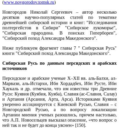
(
www.novgorodov.tomsk.ru
)
Новгородов Николай Сергеевич – автор несколько
десятков научно-популярны
х статей по тематике
древнейшей сибирской истории и книг: "Исследования
полтергейстов в Сибири" "Сибирское лукоморье",
"Сибирская прародина. В поисках Гипербореи",
"Сибирский поход Александра Македонского".
Ниже публикуем фрагмент главы 7 " Сибирская Русь"
книги "Сибирский поход Александра Македонского".
Сибирская Русь по данным персидских и арабских
источников
Персидские и арабские ученые X–XII вв. аль-Балхи, ал-
Марвази, аль-Истархи, Ибн Хордадбех, Ибн Русте, Ибн
Хаукаль и др. отмечали, что им известны три Древние
Руси: Куявия (Куябия, Куяба), Славия (ас-Славия, Салау)
и Артания (Арсания, Арта, Арса). Историками Куявия
уверенно ассоциируется с Киевской Русью, Славия – с
Новгородской Русью, а по вопросу локализации
Артании мнения ученых разошлись, причем настолько,
что А.П. Новосельцев высказал опасение, «что вопрос о
ней так и не будет до конца уяснен» [150].