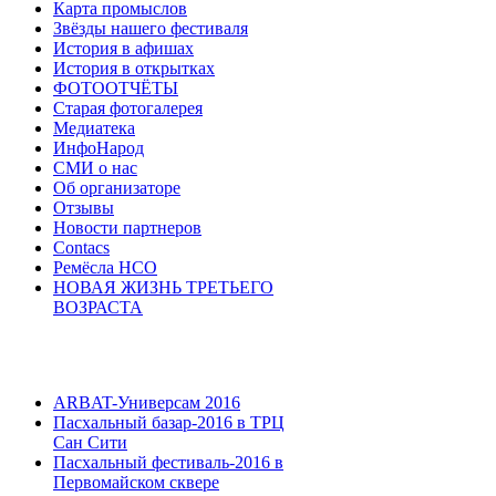
Карта промыслов
Звёзды нашего фестиваля
История в афишах
История в открытках
ФОТООТЧЁТЫ
Старая фотогалерея
Медиатека
ИнфоНарод
СМИ о нас
Об организаторе
Отзывы
Новости партнеров
Contacs
Ремёсла НСО
НОВАЯ ЖИЗНЬ ТРЕТЬЕГО
ВОЗРАСТА
ARBAT-Универсам 2016
Пасхальный базар-2016 в ТРЦ
Сан Сити
Пасхальный фестиваль-2016 в
Первомайском сквере