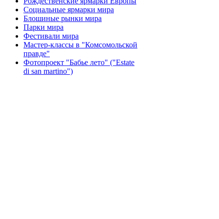
Рождественские ярмарки Европы
Социальные ярмарки мира
Блошиные рынки мира
Парки мира
Фестивали мира
Мастер-классы в "Комсомольской
правде"
Фотопроект "Бабье лето" ("Еstate
di san martino")