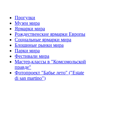
Прогулки
Музеи мира
Ярмарки мира
Рождественские ярмарки Европы
Социальные ярмарки мира
Блошиные рынки мира
Парки мира
Фестивали мира
Мастер-классы в "Комсомольской
правде"
Фотопроект "Бабье лето" ("Еstate
di san martino")