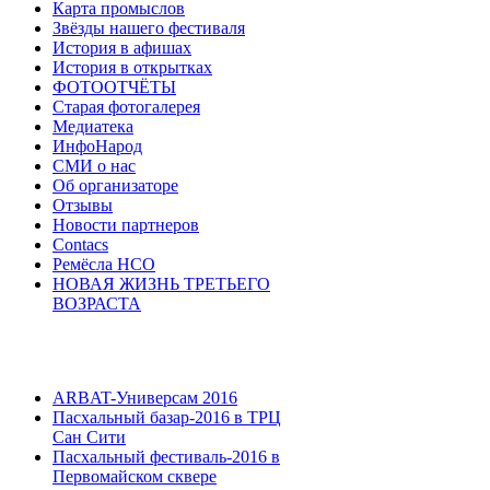
Карта промыслов
Звёзды нашего фестиваля
История в афишах
История в открытках
ФОТООТЧЁТЫ
Старая фотогалерея
Медиатека
ИнфоНарод
СМИ о нас
Об организаторе
Отзывы
Новости партнеров
Contacs
Ремёсла НСО
НОВАЯ ЖИЗНЬ ТРЕТЬЕГО
ВОЗРАСТА
ARBAT-Универсам 2016
Пасхальный базар-2016 в ТРЦ
Сан Сити
Пасхальный фестиваль-2016 в
Первомайском сквере