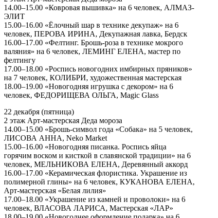
14.00–15.00 «Ковровая вышивка» на 6 человек, АЛМАЗ-
ЭЛИТ
15.00–16.00 «Ёлочный шар в технике декупаж» на 6
человек, ПЕРОВА ИРИНА, Декупажная лавка, Бердск
16.00–17.00 «Фелтинг. Брошь-роза в технике мокрого
валяния» на 6 человек, ЛЕМИНГ ЕЛЕНА, мастер по
фелтингу
17.00–18.00 «Роспись новогодних имбирных пряников»
на 7 человек, КОЛИБРИ, художественная мастерская
18.00–19.00 «Новогодняя игрушка с декором» на 6
человек, ФЕДОРИЩЕВА ОЛЬГА, Magic Glass
22 декабря (пятница)
2 этаж Арт-мастерская Деда мороза
14.00–15.00 «Брошь-символ года «Собака» на 5 человек,
ЛИСОВА АННА, Neko Market
15.00–16.00 «Новогодняя писанка. Роспись яйца
горячим воском и кисткой в славянской традиции» на 6
человек, МЕЛЬНИКОВА ЕЛЕНА, Деревянный аккорд
16.00–17.00 «Керамическая флористика. Украшение из
полимерной глины» на 6 человек, КУКАНОВА ЕЛЕНА,
Арт-мастерская «Белая лилия»
17.00–18.00 «Украшение из камней и проволоки» на 6
человек, ВЛАСОВА ЛАРИСА, Мастерская «ЛАР»
18.00–19.00 «Новогоднее оформление подарка» на 6