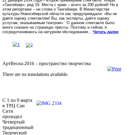
22 декабря 2014 года – второй премьерный спектакль оперы
«Тангейзер»: ряд 19. Места с краю – всего за 200 рублей! Но в
этом репортаже – ни слова о Тангейзере. В Министерстве
культуры Новосибирской области нас предупреждали: «Вы не
даёте оценку спектаклям! Вы, как эксперты, даёте оценку
услугам, оказываемым театром». О данном спектакле было
много сказано на страницах прессы. Поэтому и сейчас я
сосредотачиваюсь на натурном обследовании...
Читать далее
АртВесна-2016 – пространство творчества
There are no translations available.
С 1 по 9 марта
в ТРЦ Сан
Сити
проходил
Четвертый
традиционный
Творческий