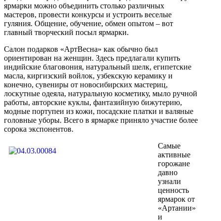
ярмарки можно объединить столько различных
мастеров, провести конкурсы и устроить веселые
гуляния. Общение, обучение, обмен опытом – вот
главный творческий посыл ярмарки.
Салон подарков «АртВесна» как обычно был
ориентирован на женщин. Здесь предлагали купить
индийские благовония, натуральный шелк, египетские
масла, киргизский войлок, узбекскую керамику и
конечно, сувениры от новосибирских мастериц,
лоскутные одеяла, натуральную косметику, мыло ручной
работы, авторские куклы, фантазийную бижутерию,
модные портупеи из кожи, посадские платки и валяные
головные уборы. Всего в ярмарке приняло участие более
сорока экспонентов.
Самые
активные
горожане
давно
узнали
ценность
ярмарок от
«Артании»
и