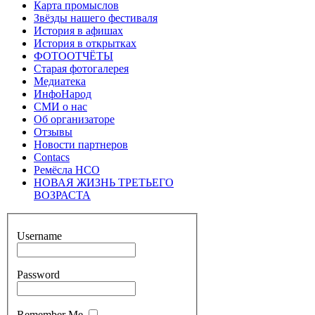
Карта промыслов
Звёзды нашего фестиваля
История в афишах
История в открытках
ФОТООТЧЁТЫ
Старая фотогалерея
Медиатека
ИнфоНарод
СМИ о нас
Об организаторе
Отзывы
Новости партнеров
Contacs
Ремёсла НСО
НОВАЯ ЖИЗНЬ ТРЕТЬЕГО
ВОЗРАСТА
Username
Password
Remember Me