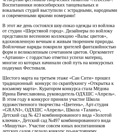
Воспитанники новосибирских танцевальных и
вокальных студий выступили с эстрадными, народными
и современными яркими номерами!
В этот же день состоялся шоу-показ одежды из войлока
от студии «Шерстяной город». Дизайнеры по войлоку
представили весеннюю коллекцию «Вальс цветов»,
вдохновленную вечным и живым творением природы.
Войлочные наряды покорили зрителей фантазийностью
форм и великолепным сочетанием цветов. Оргкомитет
«Артании» с гордостью отметил успехи материц,
многие из которых начинали свой путь на конкурсных
подиумах Фестиваля.
Шестого марта на третьем этаже «Сан Сити» прошел
традиционный конкурс по скрапбукингу «Открытка к
восьмому марта». Куратором конкурса стала Мёдова
Ирина Вячеславовна, руководитель ОДХШС «Апрель».
В этом году в конкурсе приняли участие Школа
художественного творчества «Цветень», Арт-студия
«GRANI», ОДХШС «Апрель», Школа «Таланъ»,
Детский сад № 423 комбинированного вида «Золотой
ключик», Детский сад №497 комбинированного вида
«Мишутка». Участие совсем юных воспитанников
детских садов сделало конкурс по-настоящему