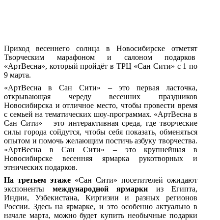
Приход весеннего солнца в Новосибирске отметят
Творческим марафоном и салоном подарков
«АртВесна», который пройдёт в ТРЦ «Сан Сити» с 1 по
9 марта.
«АртВесна в Сан Сити» – это первая ласточка,
открывающая череду весенних праздников
Новосибирска и отличное место, чтобы провести время
с семьей на тематических шоу-программах. «АртВесна в
Сан Сити» – это интерактивная среда, где творческие
силы города сойдутся, чтобы себя показать, обменяться
опытом и помочь желающим постичь азбуку творчества.
«АртВесна в Сан Сити» – это крупнейшая в
Новосибирске весенняя ярмарка рукотворных и
этнических подарков.
На третьем этаже
«Сан Сити» посетителей ожидают
экспоненты
международной ярмарки
из Египта,
Индии, Узбекистана, Киргизии и разных регионов
России. Здесь на ярмарке, и это особенно актуально в
начале марта, можно будет купить необычные подарки