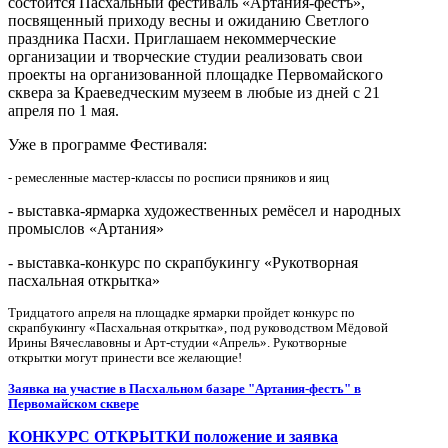
состоится Пасхальный фестиваль «Артания-фестъ»,
посвященный приходу весны и ожиданию Светлого
праздника Пасхи. Приглашаем некоммерческие
организации и творческие студии реализовать свои
проекты на организованной площадке Первомайского
сквера за Краеведческим музеем в любые из дней с 21
апреля по 1 мая.
Уже в программе Фестиваля:
- ремесленные мастер-классы по росписи пряников и яиц
- выставка-ярмарка художественных ремёсел и народных
промыслов «Артания»
- выставка-конкурс по скрапбукингу «Рукотворная
пасхальная открытка»
Тридцатого апреля на площадке ярмарки пройдет конкурс по
скрапбукингу «Пасхальная открытка», под руководством Мёдовой
Ирины Вячеславовны и Арт-студии «Апрель». Рукотворные
открытки могут принести все желающие!
Заявка на участие в Пасхальном базаре "Артания-фестъ" в
Первомайском сквере
КОНКУРС ОТКРЫТКИ положение и заявка