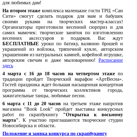
для любимых дам!
На втором этаже
комплекса маленькие гости ТРЦ «Сан
Сити» смогут сделать подарок для мам и бабушек
своими руками на творческих мастер-классах!
Организаторы приготовили весенний сюрприз и для
самих мамочек: творческие занятия по изготовлению
весенних аксессуаров и подарков. Вас ждут
БЕСПЛАТНЫЕ
уроки по батику, валянию брошей и
украшений из войлока, тряпичной кукле, авторским
украшениям из натуральных камней, кофейной игрушке,
авторским свечам и даже мыловарению!
Расписание
здесь
4 марта с 16 до 18 часов на четвертом этаже
по
традиции пройдет Творческий марафон «АртВесна».
Гостей праздника ждет большая насыщенная концертная
программа от творческих коллективов города,
зажигательные танцы, любимые песни.
6 марта с 11 до 20 часов
на третьем этаже напротив
магазина "Book Look" пройдет выставка конкурсных
работ по скрапбукингу
"Открытка к восьмому
марта"
. К участию приглашаются творческие студии
Новосибирска и области.
Положение и заявка конкурса по скрапбукингу