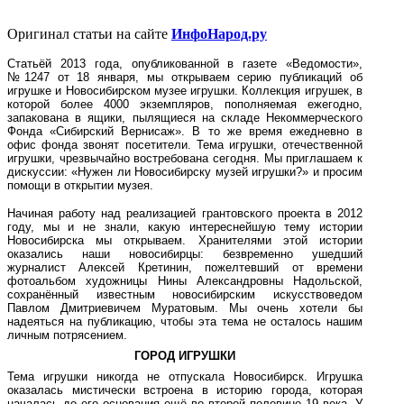
Оригинал статьи на сайте
ИнфоНарод.ру
Статьёй 2013 года, опубликованной в газете «Ведомости»,
№1247 от 18 января, мы открываем серию публикаций об
игрушке и Новосибирском музее игрушки. Коллекция игрушек, в
которой более 4000 экземпляров, пополняемая ежегодно,
запакована в ящики, пылящиеся на складе Некоммерческого
Фонда «Сибирский Вернисаж». В то же время ежедневно в
офис фонда звонят посетители. Тема игрушки, отечественной
игрушки, чрезвычайно востребована сегодня. Мы приглашаем к
дискуссии: «Нужен ли Новосибирску музей игрушки?» и просим
помощи в открытии музея.
Начиная работу над реализацией грантовского проекта в 2012
году, мы и не знали, какую интереснейшую тему истории
Новосибирска мы открываем. Хранителями этой истории
оказались наши новосибирцы: безвременно ушедший
журналист Алексей Кретинин, пожелтевший от времени
фотоальбом художницы Нины Александровны Надольской,
сохранённый известным новосибирским искусствоведом
Павлом Дмитриевичем Муратовым. Мы очень хотели бы
надеяться на публикацию, чтобы эта тема не осталось нашим
личным потрясением.
ГОРОД ИГРУШКИ
Тема игрушки никогда не отпускала Новосибирск. Игрушка
оказалась мистически встроена в историю города, которая
началась до его основания ещё во второй половине 19 века. У