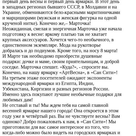
первый день весны и первый день ярмарки. В этот день
в западных регионах бывшего СССР, в Молдавии и на
Украине, обмениваются бело-красными маритиничками
и марцишорами (мужская и женская фигурка на одной
крученой нитке). Конечно же,– Марточка!
Неожиданная, смелая и энергичная Марточка уже начала
подготовку к весне: яркому платью так не хватает
крупных аксессуаров. Хочется чего-то необычного, в
единственном экземпляре. Мода на рукотворье
добралась и до подиумов. Кроме того, на носу 8 марта!
И Марте так необходимо приобрести душевные
подарки: дочке и маме, своим приятельницам, и доброй
соседке. Марточка спешит. «Куда?», - спросите вы.
Конечно, на нашу ярмарку «АртВесна», в «Сан Сити»!
На третьем этаже посетителей ожидают экспоненты
международной ярмарки из Египта, Индии,
Узбекистана, Киргизии и разных регионов России.
Именно здесь покупают лучшие необычные подарки для
любимых дам!
Не отставай и ты! Мы ждем тебя на самой главной
весенней ярмарке нашего города! Она откроется в этом
году уже в четвёртый раз. Вы не чувствуете весны? Вам
одиноко? Добро пожаловать к нам, в «Сан Сити»! Мы
приготовили для вас самое интересное из того, что
когда-либо можно было видеть на городских ярмарках и