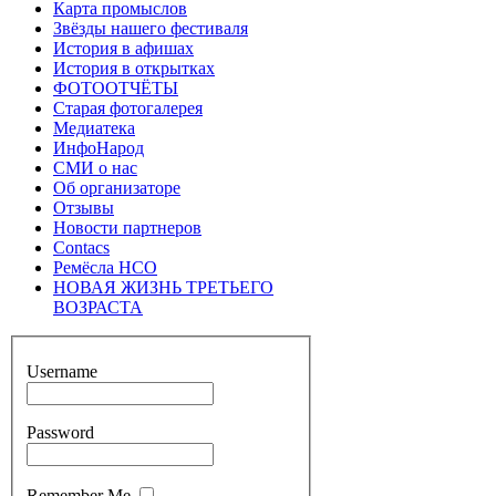
Карта промыслов
Звёзды нашего фестиваля
История в афишах
История в открытках
ФОТООТЧЁТЫ
Старая фотогалерея
Медиатека
ИнфоНарод
СМИ о нас
Об организаторе
Отзывы
Новости партнеров
Contacs
Ремёсла НСО
НОВАЯ ЖИЗНЬ ТРЕТЬЕГО
ВОЗРАСТА
Username
Password
Remember Me